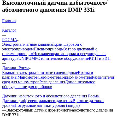
Высокоточный датчик избыточного/
абсолютного давления DMP 331i
Главная
—
Каталог
—
РОСМА
Электромагнитные клапаны
Кран шаровой с
электроприводом
Пневмоприводы
Затвор дисковый с
пневмоприводом
Нержавеющая запорная и регулирующая
арматура
UNIPUMP
Отопительное оборудование
КИП и ЗИП
—
Датчики Росма
Клапаны электромагнитные соленоидные
Краны и
клапаны
Манометры
Термометры
Термоманометры
Разделители
сред для манометров
Реле давления
Дополнительное
оборудование для приборов
—
Датчики избыточного и абсолютного давления Росма
Датчики дифференциального давления
Врезные датчики
уровня
Погружные датчики уровня (зонды)
—
Высокоточный датчик избыточного/абсолютного давления
DMP 331i