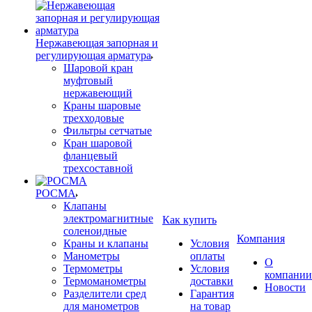
Нержавеющая запорная и
регулирующая арматура
Шаровой кран
муфтовый
нержавеющий
Краны шаровые
трехходовые
Фильтры сетчатые
Кран шаровой
фланцевый
трехсоставной
РОСМА
Клапаны
электромагнитные
Как купить
соленоидные
Компания
Краны и клапаны
Условия
Манометры
оплаты
О
Термометры
Условия
компании
Термоманометры
доставки
Новости
Разделители сред
Гарантия
для манометров
на товар