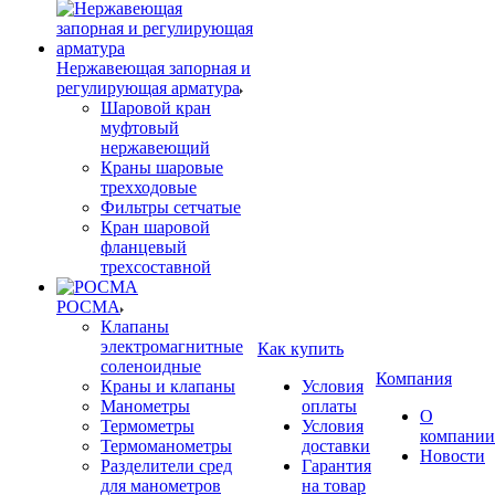
Нержавеющая запорная и
регулирующая арматура
Шаровой кран
муфтовый
нержавеющий
Краны шаровые
трехходовые
Фильтры сетчатые
Кран шаровой
фланцевый
трехсоставной
РОСМА
Клапаны
электромагнитные
Как купить
соленоидные
Компания
Краны и клапаны
Условия
Манометры
оплаты
О
Термометры
Условия
компании
Термоманометры
доставки
Новости
Разделители сред
Гарантия
для манометров
на товар