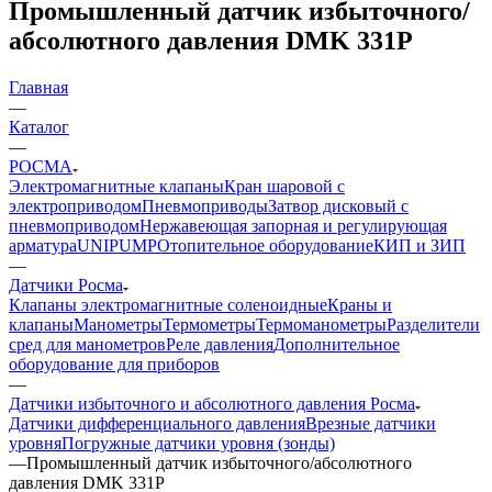
Промышленный датчик избыточного/
абсолютного давления DMK 331P
Главная
—
Каталог
—
РОСМА
Электромагнитные клапаны
Кран шаровой с
электроприводом
Пневмоприводы
Затвор дисковый с
пневмоприводом
Нержавеющая запорная и регулирующая
арматура
UNIPUMP
Отопительное оборудование
КИП и ЗИП
—
Датчики Росма
Клапаны электромагнитные соленоидные
Краны и
клапаны
Манометры
Термометры
Термоманометры
Разделители
сред для манометров
Реле давления
Дополнительное
оборудование для приборов
—
Датчики избыточного и абсолютного давления Росма
Датчики дифференциального давления
Врезные датчики
уровня
Погружные датчики уровня (зонды)
—
Промышленный датчик избыточного/абсолютного
давления DMK 331P