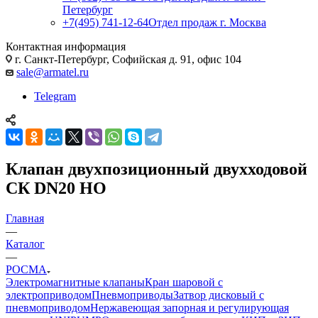
Петербург
+7(495) 741-12-64
Отдел продаж г. Москва
Контактная информация
г. Санкт-Петербург, Софийская д. 91, офис 104
sale@armatel.ru
Telegram
Клапан двухпозицион­ный двух­хо­до­вой
СК DN20 НО
Главная
—
Каталог
—
РОСМА
Электромагнитные клапаны
Кран шаровой с
электроприводом
Пневмоприводы
Затвор дисковый с
пневмоприводом
Нержавеющая запорная и регулирующая