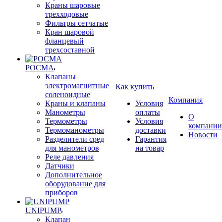
Краны шаровые
трехходовые
Фильтры сетчатые
Кран шаровой
фланцевый
трехсоставной
РОСМА
Клапаны
электромагнитные
Как купить
соленоидные
Компания
Краны и клапаны
Условия
Манометры
оплаты
О
Термометры
Условия
компании
Термоманометры
доставки
Новости
Разделители сред
Гарантия
для манометров
на товар
Реле давления
Датчики
Дополнительное
оборудование для
приборов
UNIPUMP
Клапан