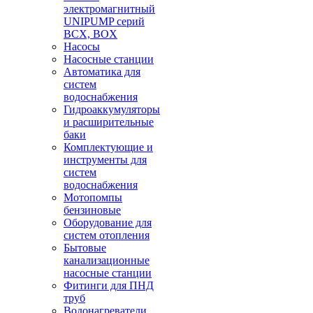
электромагнитный
UNIPUMP серий
BCX, BOX
Насосы
Насосные станции
Автоматика для
систем
водоснабжения
Гидроаккумуляторы
и расширительные
баки
Комплектующие и
инструменты для
систем
водоснабжения
Мотопомпы
бензиновые
Оборудование для
систем отопления
Бытовые
канализационные
насосные станции
Фитинги для ПНД
труб
Водонагреватели