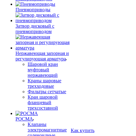
Пневмоприводы
Затвор дисковый с
пневмоприводом
Нержавеющая запорная и
регулирующая арматура
Шаровой кран
муфтовый
нержавеющий
Краны шаровые
трехходовые
Фильтры сетчатые
Кран шаровой
фланцевый
трехсоставной
РОСМА
Клапаны
электромагнитные
Как купить
соленоидные