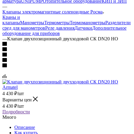
арматура
UNIPUMP
Отопительное оборудование
КИП и ЗИП
—
Клапаны электромагнитные соленоидные Росма
Краны и
клапаны
Манометры
Термометры
Термоманометры
Разделители
сред для манометров
Реле давления
Датчики
Дополнительное
оборудование для приборов
—
Клапан двухпозицион­ный двух­хо­до­вой СК DN20 НО
4 430
₽
/шт
Варианты цен
4 430
₽
/шт
Подробности
Много
Описание
Как купить