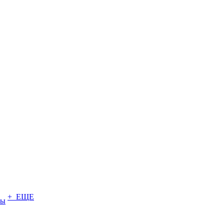
+ ЕЩЕ
ты