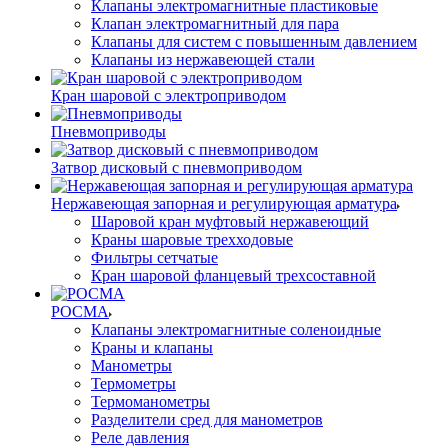
Клапаны электромагнитные пластиковые
Клапан электромагнитный для пара
Клапаны для систем с повышенным давлением
Клапаны из нержавеющей стали
Кран шаровой с электроприводом
Пневмоприводы
Затвор дисковый с пневмоприводом
Нержавеющая запорная и регулирующая арматура
Шаровой кран муфтовый нержавеющий
Краны шаровые трехходовые
Фильтры сетчатые
Кран шаровой фланцевый трехсоставной
РОСМА
Клапаны электромагнитные соленоидные
Краны и клапаны
Манометры
Термометры
Термоманометры
Разделители сред для манометров
Реле давления