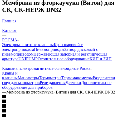
Мембрана из фторкаучука (Витон) для
СК, СК-НЕРЖ DN32
Главная
—
Каталог
—
РОСМА
Электромагнитные клапаны
Кран шаровой с
электроприводом
Пневмоприводы
Затвор дисковый с
пневмоприводом
Нержавеющая запорная и регулирующая
арматура
UNIPUMP
Отопительное оборудование
КИП и ЗИП
—
Клапаны электромагнитные соленоидные Росма
Краны и
клапаны
Манометры
Термометры
Термоманометры
Разделители
сред для манометров
Реле давления
Датчики
Дополнительное
оборудование для приборов
—
Мембрана из фторкаучука (Витон) для СК, СК-НЕРЖ DN32