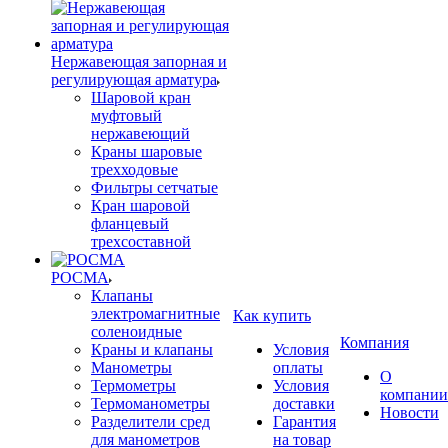
Нержавеющая запорная и
регулирующая арматура
Шаровой кран
муфтовый
нержавеющий
Краны шаровые
трехходовые
Фильтры сетчатые
Кран шаровой
фланцевый
трехсоставной
РОСМА
Клапаны
электромагнитные
Как купить
соленоидные
Компания
Краны и клапаны
Условия
Манометры
оплаты
О
Термометры
Условия
компании
Термоманометры
доставки
Новости
Разделители сред
Гарантия
для манометров
на товар