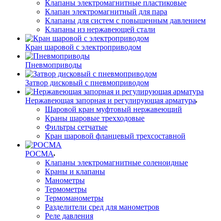
Клапаны электромагнитные пластиковые
Клапан электромагнитный для пара
Клапаны для систем с повышенным давлением
Клапаны из нержавеющей стали
Кран шаровой с электроприводом
Пневмоприводы
Затвор дисковый с пневмоприводом
Нержавеющая запорная и регулирующая арматура
Шаровой кран муфтовый нержавеющий
Краны шаровые трехходовые
Фильтры сетчатые
Кран шаровой фланцевый трехсоставной
РОСМА
Клапаны электромагнитные соленоидные
Краны и клапаны
Манометры
Термометры
Термоманометры
Разделители сред для манометров
Реле давления