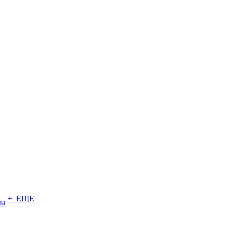
+ ЕЩЕ
ты