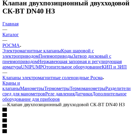
Клапан двухпозицион­ный двух­хо­до­вой
СК-ВТ DN40 НЗ
Главная
—
Каталог
—
РОСМА
Электромагнитные клапаны
Кран шаровой с
электроприводом
Пневмоприводы
Затвор дисковый с
пневмоприводом
Нержавеющая запорная и регулирующая
арматура
UNIPUMP
Отопительное оборудование
КИП и ЗИП
—
Клапаны электромагнитные соленоидные Росма
Краны и
клапаны
Манометры
Термометры
Термоманометры
Разделители
сред для манометров
Реле давления
Датчики
Дополнительное
оборудование для приборов
—
Клапан двухпозицион­ный двух­хо­до­вой СК-ВТ DN40 НЗ