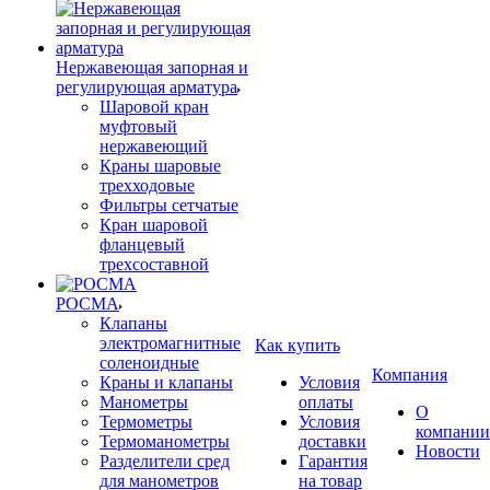
Нержавеющая запорная и
регулирующая арматура
Шаровой кран
муфтовый
нержавеющий
Краны шаровые
трехходовые
Фильтры сетчатые
Кран шаровой
фланцевый
трехсоставной
РОСМА
Клапаны
электромагнитные
Как купить
соленоидные
Компания
Краны и клапаны
Условия
Манометры
оплаты
О
Термометры
Условия
компании
Термоманометры
доставки
Новости
Разделители сред
Гарантия
для манометров
на товар