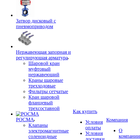
Затвор дисковый с
пневмоприводом
Нержавеющая запорная и
регулирующая арматура
Шаровой кран
муфтовый
нержавеющий
Краны шаровые
трехходовые
Фильтры сетчатые
Кран шаровой
фланцевый
трехсоставной
Как купить
РОСМА
Компания
Условия
Клапаны
оплаты
О
электромагнитные
Условия
компании
соленоидные
доставки