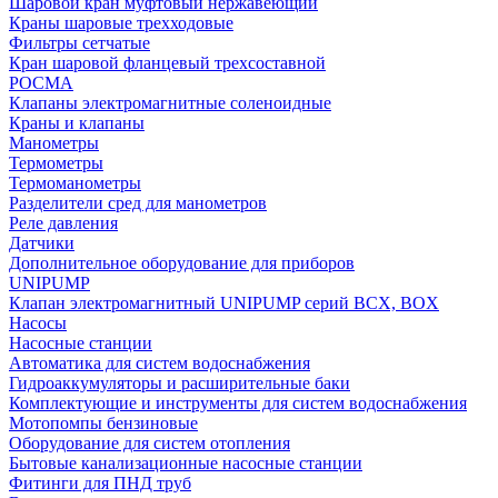
Шаровой кран муфтовый нержавеющий
Краны шаровые трехходовые
Фильтры сетчатые
Кран шаровой фланцевый трехсоставной
РОСМА
Клапаны электромагнитные соленоидные
Краны и клапаны
Манометры
Термометры
Термоманометры
Разделители сред для манометров
Реле давления
Датчики
Дополнительное оборудование для приборов
UNIPUMP
Клапан электромагнитный UNIPUMP серий BCX, BOX
Насосы
Насосные станции
Автоматика для систем водоснабжения
Гидроаккумуляторы и расширительные баки
Комплектующие и инструменты для систем водоснабжения
Мотопомпы бензиновые
Оборудование для систем отопления
Бытовые канализационные насосные станции
Фитинги для ПНД труб