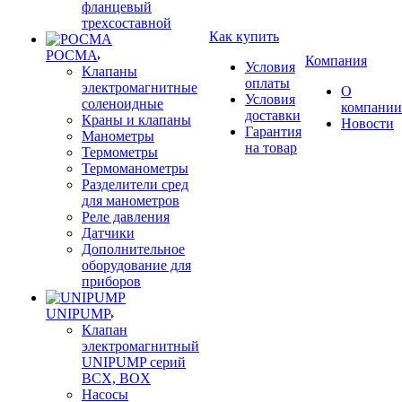
фланцевый
трехсоставной
Как купить
РОСМА
Компания
Условия
Клапаны
оплаты
электромагнитные
О
Условия
соленоидные
компании
доставки
Краны и клапаны
Новости
Гарантия
Манометры
на товар
Термометры
Термоманометры
Разделители сред
для манометров
Реле давления
Датчики
Дополнительное
оборудование для
приборов
UNIPUMP
Клапан
электромагнитный
UNIPUMP серий
BCX, BOX
Насосы