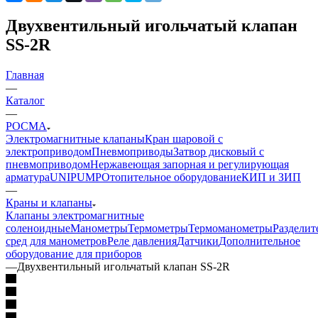
Двухвентильный игольчатый клапан
SS-2R
Главная
—
Каталог
—
РОСМА
Электромагнитные клапаны
Кран шаровой с
электроприводом
Пневмоприводы
Затвор дисковый с
пневмоприводом
Нержавеющая запорная и регулирующая
арматура
UNIPUMP
Отопительное оборудование
КИП и ЗИП
—
Краны и клапаны
Клапаны электромагнитные
соленоидные
Манометры
Термометры
Термоманометры
Разделит
сред для манометров
Реле давления
Датчики
Дополнительное
оборудование для приборов
—
Двухвентильный игольчатый клапан SS-2R