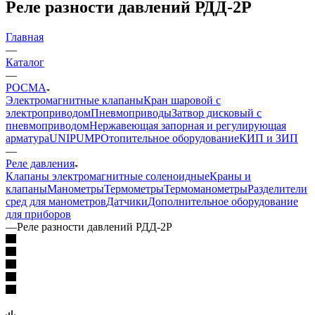
Реле разности давлений РДД-2Р
Главная
—
Каталог
—
РОСМА
Электромагнитные клапаны
Кран шаровой с
электроприводом
Пневмоприводы
Затвор дисковый с
пневмоприводом
Нержавеющая запорная и регулирующая
арматура
UNIPUMP
Отопительное оборудование
КИП и ЗИП
—
Реле давления
Клапаны электромагнитные соленоидные
Краны и
клапаны
Манометры
Термометры
Термоманометры
Разделители
сред для манометров
Датчики
Дополнительное оборудование
для приборов
—
Реле разности давлений РДД-2Р