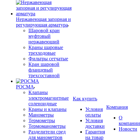
Нержавеющая запорная и
регулирующая арматура
Шаровой кран
муфтовый
нержавеющий
Краны шаровые
трехходовые
Фильтры сетчатые
Кран шаровой
фланцевый
трехсоставной
РОСМА
Клапаны
электромагнитные
Как купить
соленоидные
Компания
Краны и клапаны
Условия
Манометры
оплаты
О
Термометры
Условия
компании
Термоманометры
доставки
Новости
Разделители сред
Гарантия
для манометров
на товар