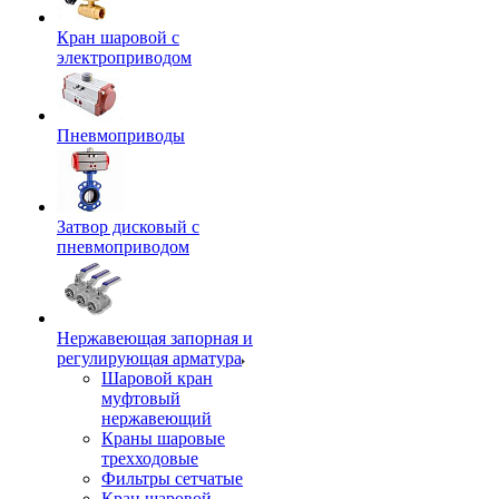
Кран шаровой с
электроприводом
Пневмоприводы
Затвор дисковый с
пневмоприводом
Нержавеющая запорная и
регулирующая арматура
Шаровой кран
муфтовый
нержавеющий
Краны шаровые
трехходовые
Фильтры сетчатые
Кран шаровой