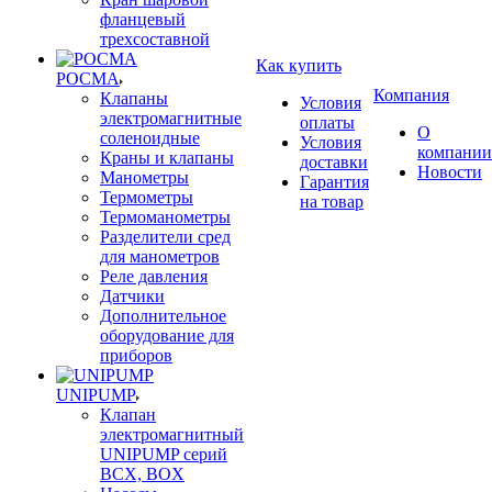
фланцевый
трехсоставной
Как купить
РОСМА
Компания
Клапаны
Условия
электромагнитные
оплаты
О
соленоидные
Условия
компании
Краны и клапаны
доставки
Новости
Манометры
Гарантия
Термометры
на товар
Термоманометры
Разделители сред
для манометров
Реле давления
Датчики
Дополнительное
оборудование для
приборов
UNIPUMP
Клапан
электромагнитный
UNIPUMP серий
BCX, BOX