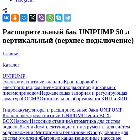
Расширительный бак UNIPUMP 50 л
вертикальный (верхнее подключение)
Главная
—
Каталог
—
UNIPUMP
Электромагнитные клапаны
Кран шаровой с
электроприводом
Пневмоприводы
Затвор дисковый с
пневмоприводом
Нержавеющая запорная и регулирующая
арматура
РОСМА
Отопительное оборудование
КИП и ЗИП
—
Гидроаккумуляторы и расширительные баки UNIPUMP
Клапан электромагнитный UNIPUMP серий BCX,
BOX
Насосы
Насосные станции
Автоматика для систем
водоснабжения
Комплектующие и инструменты для систем
водоснабжения
Мотопомпы бензиновые
Оборудование для
систем отопления
Бытовые канализационные насосные