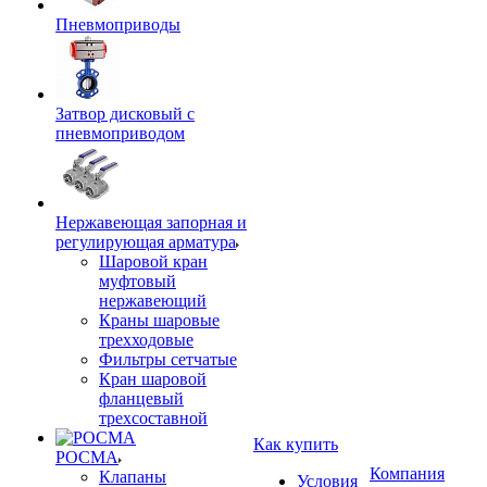
Пневмоприводы
Затвор дисковый с
пневмоприводом
Нержавеющая запорная и
регулирующая арматура
Шаровой кран
муфтовый
нержавеющий
Краны шаровые
трехходовые
Фильтры сетчатые
Кран шаровой
фланцевый
трехсоставной
Как купить
РОСМА
Компания
Клапаны
Условия