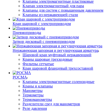
Клапаны электромагнитные пластиковые
Клапан электромагнитный для пара
Клапаны для систем с повышенным давлением
Клапаны из нержавеющей стали
Кран шаровой с электроприводом
Пневмоприводы
Затвор дисковый с пневмоприводом
Нержавеющая запорная и регулирующая арматура
Шаровой кран муфтовый нержавеющий
Краны шаровые трехходовые
Фильтры сетчатые
Кран шаровой фланцевый трехсоставной
РОСМА
Клапаны электромагнитные соленоидные
Краны и клапаны
Манометры
Термометры
Термоманометры
Разделители сред для манометров
Реле давления