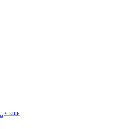
+ ЕЩЕ
ты