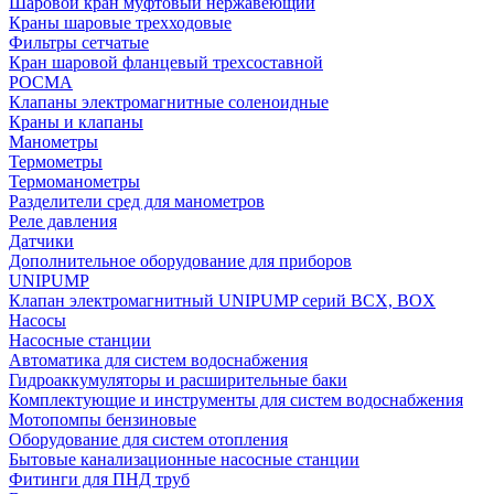
Шаровой кран муфтовый нержавеющий
Краны шаровые трехходовые
Фильтры сетчатые
Кран шаровой фланцевый трехсоставной
РОСМА
Клапаны электромагнитные соленоидные
Краны и клапаны
Манометры
Термометры
Термоманометры
Разделители сред для манометров
Реле давления
Датчики
Дополнительное оборудование для приборов
UNIPUMP
Клапан электромагнитный UNIPUMP серий BCX, BOX
Насосы
Насосные станции
Автоматика для систем водоснабжения
Гидроаккумуляторы и расширительные баки
Комплектующие и инструменты для систем водоснабжения
Мотопомпы бензиновые
Оборудование для систем отопления
Бытовые канализационные насосные станции
Фитинги для ПНД труб