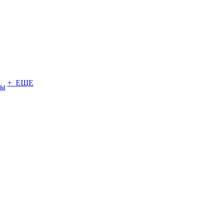
+ ЕЩЕ
ты