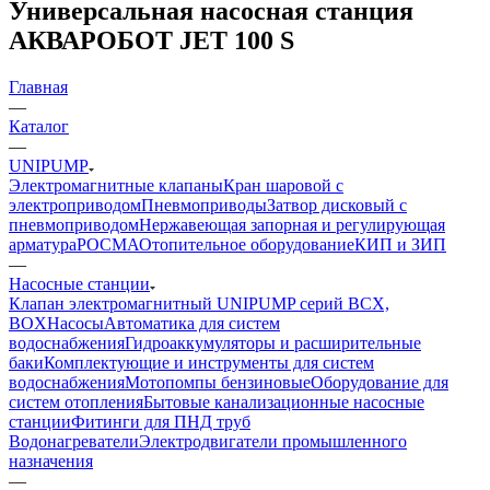
Универсальная насосная станция
АКВАРОБОТ JET 100 S
Главная
—
Каталог
—
UNIPUMP
Электромагнитные клапаны
Кран шаровой с
электроприводом
Пневмоприводы
Затвор дисковый с
пневмоприводом
Нержавеющая запорная и регулирующая
арматура
РОСМА
Отопительное оборудование
КИП и ЗИП
—
Насосные станции
Клапан электромагнитный UNIPUMP серий BCX,
BOX
Насосы
Автоматика для систем
водоснабжения
Гидроаккумуляторы и расширительные
баки
Комплектующие и инструменты для систем
водоснабжения
Мотопомпы бензиновые
Оборудование для
систем отопления
Бытовые канализационные насосные
станции
Фитинги для ПНД труб
Водонагреватели
Электродвигатели промышленного
назначения
—