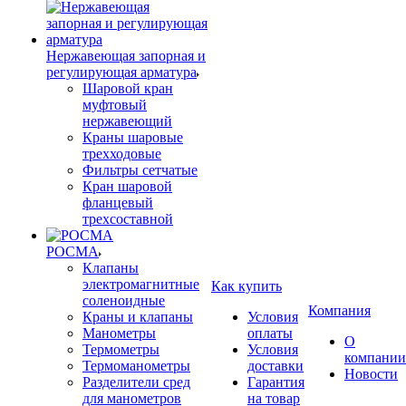
Нержавеющая запорная и
регулирующая арматура
Шаровой кран
муфтовый
нержавеющий
Краны шаровые
трехходовые
Фильтры сетчатые
Кран шаровой
фланцевый
трехсоставной
РОСМА
Клапаны
электромагнитные
Как купить
соленоидные
Компания
Краны и клапаны
Условия
Манометры
оплаты
О
Термометры
Условия
компании
Термоманометры
доставки
Новости
Разделители сред
Гарантия
для манометров
на товар