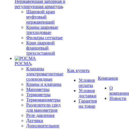
Нержавеющая запорная и
регулирующая арматура
Шаровой кран
муфтовый
нержавеющий
Краны шаровые
трехходовые
Фильтры сетчатые
Кран шаровой
фланцевый
трехсоставной
РОСМА
Клапаны
Как купить
электромагнитные
Компания
соленоидные
Условия
Краны и клапаны
оплаты
О
Манометры
Условия
компании
Термометры
доставки
Новости
Термоманометры
Гарантия
Разделители сред
на товар
для манометров
Реле давления
Датчики
Дополнительное