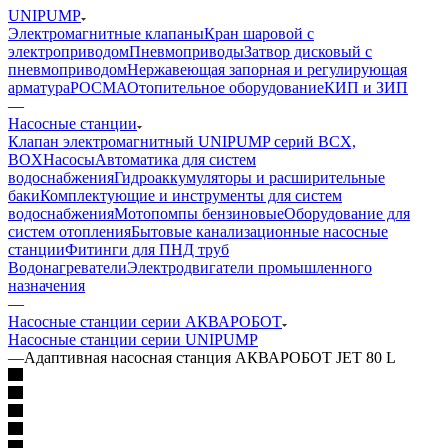
UNIPUMP
Электромагнитные клапаны
Кран шаровой с
электроприводом
Пневмоприводы
Затвор дисковый с
пневмоприводом
Нержавеющая запорная и регулирующая
арматура
РОСМА
Отопительное оборудование
КИП и ЗИП
—
Насосные станции
Клапан электромагнитный UNIPUMP серий BCX,
BOX
Насосы
Автоматика для систем
водоснабжения
Гидроаккумуляторы и расширительные
баки
Комплектующие и инструменты для систем
водоснабжения
Мотопомпы бензиновые
Оборудование для
систем отопления
Бытовые канализационные насосные
станции
Фитинги для ПНД труб
Водонагреватели
Электродвигатели промышленного
назначения
—
Насосные станции серии АКВАРОБОТ
Насосные станции серии UNIPUMP
—
Адаптивная насосная станция АКВАРОБОТ JET 80 L