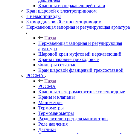
давлением
Клапаны из нержавеющей стали
Кран шаровой с электроприводом
Пневмоприводы
Затвор дисковый с пневмоприводом
Нержавеющая запорная и регулирующая арматура
Назад
Нержавеющая запорная и регулирующая
арматура
Шаровой кран муфтовый нержавеющий
Краны шаровые трехходовые
Фильтры сетчатые
Кран шаровой фланцевый трехсоставной
РОСМА
Назад
РОСМА
Клапаны электромагнитные соленоидные
Краны и клапаны
Манометры
Термометры
Термоманометры
Разделители сред для манометров
Реле давления
Датчики