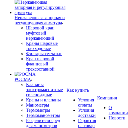
Нержавеющая запорная и
регулирующая арматура
Шаровой кран
муфтовый
нержавеющий
Краны шаровые
трехходовые
Фильтры сетчатые
Кран шаровой
фланцевый
трехсоставной
РОСМА
Клапаны
электромагнитные
Как купить
соленоидные
Компания
Краны и клапаны
Условия
Манометры
оплаты
О
Термометры
Условия
компании
Термоманометры
доставки
Новости
Разделители сред
Гарантия
для манометров
на товар