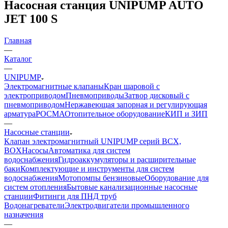
Насосная станция UNIPUMP AUTO
JET 100 S
Главная
—
Каталог
—
UNIPUMP
Электромагнитные клапаны
Кран шаровой с
электроприводом
Пневмоприводы
Затвор дисковый с
пневмоприводом
Нержавеющая запорная и регулирующая
арматура
РОСМА
Отопительное оборудование
КИП и ЗИП
—
Насосные станции
Клапан электромагнитный UNIPUMP серий BCX,
BOX
Насосы
Автоматика для систем
водоснабжения
Гидроаккумуляторы и расширительные
баки
Комплектующие и инструменты для систем
водоснабжения
Мотопомпы бензиновые
Оборудование для
систем отопления
Бытовые канализационные насосные
станции
Фитинги для ПНД труб
Водонагреватели
Электродвигатели промышленного
назначения
—