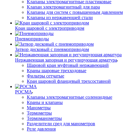
Клапаны электромагнитные пластиковые
Клапан электромагнитный для пара
Клапаны для систем с повышенным давлением
Клапаны из нержавеющей стали
Кран шаровой с электроприводом
Пневмоприводы
Затвор дисковый с пневмоприводом
Нержавеющая запорная и регулирующая арматура
Шаровой кран муфтовый нержавеющий
Краны шаровые трехходовые
Фильтры сетчатые
Кран шаровой фланцевый трехсоставной
РОСМА
Клапаны электромагнитные соленоидные
Краны и клапаны
Манометры
Термометры
Термоманометры
Разделители сред для манометров
Реле давления