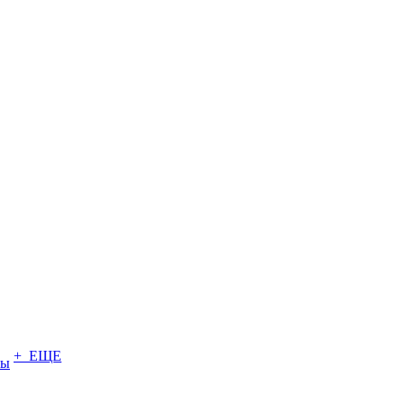
+ ЕЩЕ
ты