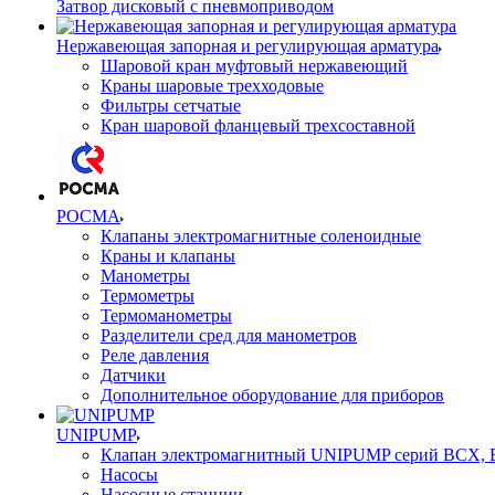
Затвор дисковый с пневмоприводом
Нержавеющая запорная и регулирующая арматура
Шаровой кран муфтовый нержавеющий
Краны шаровые трехходовые
Фильтры сетчатые
Кран шаровой фланцевый трехсоставной
РОСМА
Клапаны электромагнитные соленоидные
Краны и клапаны
Манометры
Термометры
Термоманометры
Разделители сред для манометров
Реле давления
Датчики
Дополнительное оборудование для приборов
UNIPUMP
Клапан электромагнитный UNIPUMP серий BCX,
Насосы
Насосные станции