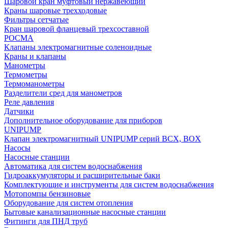
Шаровой кран муфтовый нержавеющий
Краны шаровые трехходовые
Фильтры сетчатые
Кран шаровой фланцевый трехсоставной
РОСМА
Клапаны электромагнитные соленоидные
Краны и клапаны
Манометры
Термометры
Термоманометры
Разделители сред для манометров
Реле давления
Датчики
Дополнительное оборудование для приборов
UNIPUMP
Клапан электромагнитный UNIPUMP серий BCX, BOX
Насосы
Насосные станции
Автоматика для систем водоснабжения
Гидроаккумуляторы и расширительные баки
Комплектующие и инструменты для систем водоснабжения
Мотопомпы бензиновые
Оборудование для систем отопления
Бытовые канализационные насосные станции
Фитинги для ПНД труб