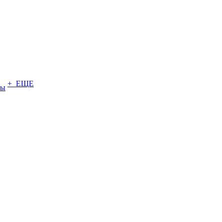
+ ЕЩЕ
ты