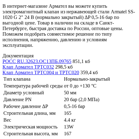
В интернет-магазине Армател вы можете купить
электромагнитный клапан из нержавеющей стали Armatel SS-
1020 G 2" 24 В (нормально закрытый) ∆P 0,5-16 бар по
выгодной цене. Товар в наличии на складе в Санкт-
Петербурге, быстрая доставка по России, оптовые цены.
Поможем подобрать совместимое решение по типу
исполнения, напряжению, давлению и условиям
эксплуатации.
Документация
РОСС RU.32623.ОС13ПБ.09765
851,1 кб
Клап Армател ТРТС032
298,5 кб
Клап Армател ТРТС004 и ТРТС020
359,4 кб
Тип клапана
Нормально-закрытый
Температура рабочей среды
от 0 до +130 °С
Диаметр условный
50 мм
Давление PN
20 бар (2,0 МПа)
Рабочее давление ∆P
0,5-16 бар
Строительная длина, мм
165
Вес
4.4 кг
Электрическая мощность
13W
Строительная высота, мм
167