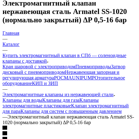
Электромагнитный клапан
нержавеющая сталь Armatel SS-1020
(нормально закрытый) ∆P 0,5-16 бар
Главная
—
Каталог
—
Купить электромагнитный клапан в СПб — соленоидные
клапаны с доставкой
Кран шаровой с электроприводом
Пневмоприводы
Затвор
дисковый с пневмоприводом
Нержавеющая запорная и
регулирующая арматура
РОСМА
UNIPUMP
Отопительное
оборудование
КИП и ЗИП
—
Электромагнитные клапаны из нержавеющей стали
Клапаны для воды
Клапаны для газа
Клапаны
электромагнитные пластиковые
Клапан электромагнитный
для пара
Клапаны для систем с повышенным давлением
—
Электромагнитный клапан нержавеющая сталь Armatel SS-
1020 (нормально закрытый) ∆P 0,5-16 бар