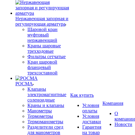
Нержавеющая запорная и
регулирующая арматура
Шаровой кран
муфтовый
нержавеющий
Краны шаровые
трехходовые
Фильтры сетчатые
Кран шаровой
фланцевый
трехсоставной
РОСМА
Клапаны
электромагнитные
Как купить
соленоидные
Компания
Краны и клапаны
Условия
Манометры
оплаты
О
Термометры
Условия
компании
Термоманометры
доставки
Новости
Разделители сред
Гарантия
для манометров
на товар