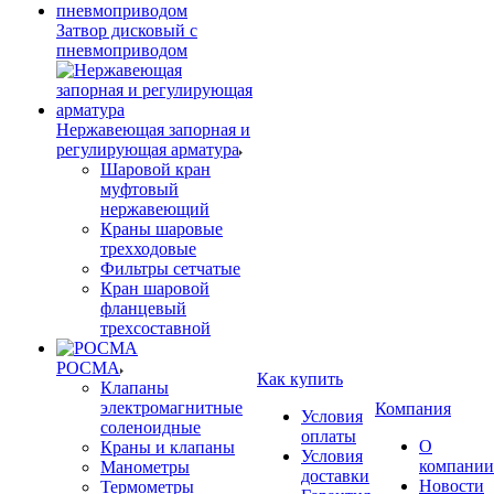
Затвор дисковый с
пневмоприводом
Нержавеющая запорная и
регулирующая арматура
Шаровой кран
муфтовый
нержавеющий
Краны шаровые
трехходовые
Фильтры сетчатые
Кран шаровой
фланцевый
трехсоставной
РОСМА
Как купить
Клапаны
электромагнитные
Компания
Условия
соленоидные
оплаты
О
Краны и клапаны
Условия
компании
Манометры
доставки
Новости
Термометры