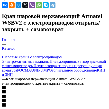
Кран шаровой нержавеющий Armatel
WSBV2 с электроприводом открыть/
закрыть + самовозврат
Главная
—
Каталог
—
Шаровые краны с электроприводом
Электромагнитные клапаны
Пневмоприводы
Затвор дисковый
с пневмоприводом
Нержавеющая запорная и регулирующая
арматура
РОСМА
UNIPUMP
Отопительное оборудование
КИП
и ЗИП
—
Кран шаровой нержавеющий Armatel WSBV2 с
электроприводом открыть/закрыть + самовозврат