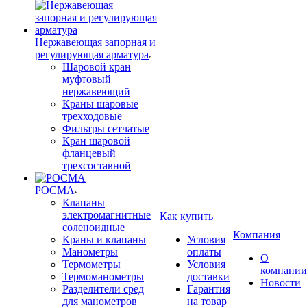
Нержавеющая запорная и
регулирующая арматура
Шаровой кран
муфтовый
нержавеющий
Краны шаровые
трехходовые
Фильтры сетчатые
Кран шаровой
фланцевый
трехсоставной
РОСМА
Клапаны
электромагнитные
Как купить
соленоидные
Компания
Краны и клапаны
Условия
Манометры
оплаты
О
Термометры
Условия
компании
Термоманометры
доставки
Новости
Разделители сред
Гарантия
для манометров
на товар