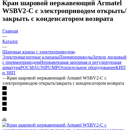
Кран шаровой нержавеющий Armatel
WSBV2-С с электроприводом открыть/
закрыть с конденсатором возврата
Главная
—
Каталог
—
Шаровые краны с электроприводом
Электромагнитные клапаны
Пневмоприводы
Затвор дисковый
с пневмоприводом
Нержавеющая запорная и регулирующая
арматура
РОСМА
UNIPUMP
Отопительное оборудование
КИП
и ЗИП
—
Кран шаровой нержавеющий Armatel WSBV2-С с
электроприводом открыть/закрыть с конденсатором возврата