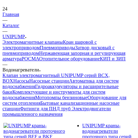
24
Главная
—
Каталог
—
UNIPUMP
Электромагнитные клапаны
Кран шаровой с
электроприводом
Пневмоприводы
Затвор дисковый с
пневмоприводом
Нержавеющая запорная и регулирующая
арматура
РОСМА
Отопительное оборудование
КИП и ЗИП
—
Водонагреватели
Клапан электромагнитный UNIPUMP серий BCX,
BOX
Насосы
Насосные станции
Автоматика для систем
водоснабжения
Гидроаккумуляторы и расширительные
баки
Комплектующие и инструменты для систем
водоснабжения
Мотопомпы бензиновые
Оборудование для
систем отопления
Бытовые канализационные насосные
станции
Фитинги для ПНД труб
Электродвигатели
промышленного назначения
UNIPUMP краны-
водонагреватели
проточного типа серий