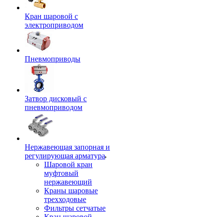
Кран шаровой с
электроприводом
Пневмоприводы
Затвор дисковый с
пневмоприводом
Нержавеющая запорная и
регулирующая арматура
Шаровой кран
муфтовый
нержавеющий
Краны шаровые
трехходовые
Фильтры сетчатые
Кран шаровой