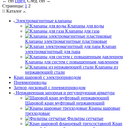
←
ctrl
Пред.
След.
ctrl
→
Страницы:
1
2
Каталог
Электромагнитные клапаны
Клапаны для воды
Клапаны для газа
Клапаны электромагнитные пластиковые
Клапан
электромагнитный для пара
Клапаны для систем с повышенным давлением
Клапаны из
нержавеющей стали
Кран шаровой с электроприводом
Пневмоприводы
Затвор дисковый с пневмоприводом
Нержавеющая запорная и регулирующая арматура
Шаровой кран муфтовый нержавеющий
Краны шаровые
трехходовые
Фильтры сетчатые
Кран