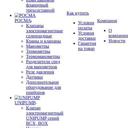
фланцевый
трехсоставной
Как купить
РОСМА
Компания
Условия
Клапаны
оплаты
О
электромагнитные
Условия
компании
соленоидные
доставки
Новости
Краны и клапаны
Гарантия
Манометры
на товар
Термометры
Термоманометры
Разделители сред
для манометров
Реле давления
Датчики
Дополнительное
оборудование для
приборов
UNIPUMP
Клапан
электромагнитный
UNIPUMP серий
BCX, BOX