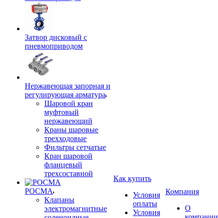
Затвор дисковый с
пневмоприводом
Нержавеющая запорная и
регулирующая арматура
Шаровой кран
муфтовый
нержавеющий
Краны шаровые
трехходовые
Фильтры сетчатые
Кран шаровой
фланцевый
трехсоставной
Как купить
РОСМА
Компания
Условия
Клапаны
оплаты
О
электромагнитные
Условия
компании
соленоидные