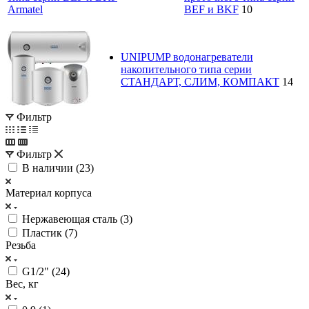
BEF и BKF
10
UNIPUMP водонагреватели
накопительного типа серии
СТАНДАРТ, СЛИМ, КОМПАКТ
14
Фильтр
Фильтр
В наличии (
23
)
Материал корпуса
Нержавеющая сталь (
3
)
Пластик (
7
)
Резьба
G1/2" (
24
)
Вес, кг