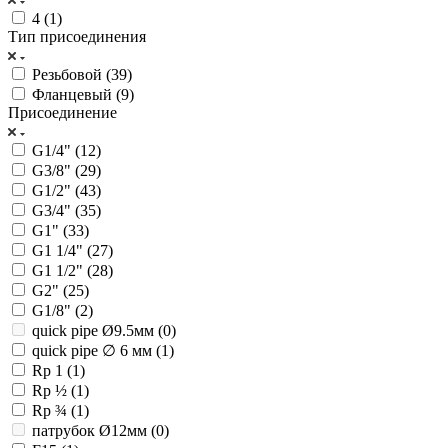
4 (
1
)
Тип присоединения
Резьбовой (
39
)
Фланцевый (
9
)
Присоединение
G1/4" (
12
)
G3/8" (
29
)
G1/2" (
43
)
G3/4" (
35
)
G1" (
33
)
G1 1/4" (
27
)
G1 1/2" (
28
)
G2" (
25
)
G1/8" (
2
)
quick pipe Ø9.5мм (
0
)
quick pipe ∅ 6 мм (
1
)
Rp 1 (
1
)
Rp ½ (
1
)
Rp ¾ (
1
)
патрубок Ø12мм (
0
)