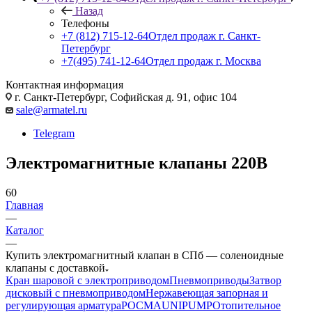
Назад
Телефоны
+7 (812) 715-12-64
Отдел продаж г. Санкт-
Петербург
+7(495) 741-12-64
Отдел продаж г. Москва
Контактная информация
г. Санкт-Петербург, Софийская д. 91, офис 104
sale@armatel.ru
Telegram
Электромагнитные клапаны 220В
60
Главная
—
Каталог
—
Купить электромагнитный клапан в СПб — соленоидные
клапаны с доставкой
Кран шаровой с электроприводом
Пневмоприводы
Затвор
дисковый с пневмоприводом
Нержавеющая запорная и
регулирующая арматура
РОСМА
UNIPUMP
Отопительное