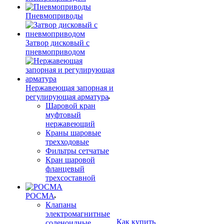
Пневмоприводы
Затвор дисковый с
пневмоприводом
Нержавеющая запорная и
регулирующая арматура
Шаровой кран
муфтовый
нержавеющий
Краны шаровые
трехходовые
Фильтры сетчатые
Кран шаровой
фланцевый
трехсоставной
РОСМА
Клапаны
электромагнитные
Как купить
соленоидные