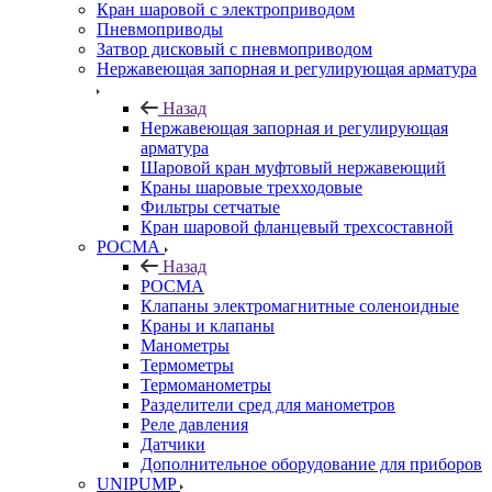
Кран шаровой с электроприводом
Пневмоприводы
Затвор дисковый с пневмоприводом
Нержавеющая запорная и регулирующая арматура
Назад
Нержавеющая запорная и регулирующая
арматура
Шаровой кран муфтовый нержавеющий
Краны шаровые трехходовые
Фильтры сетчатые
Кран шаровой фланцевый трехсоставной
РОСМА
Назад
РОСМА
Клапаны электромагнитные соленоидные
Краны и клапаны
Манометры
Термометры
Термоманометры
Разделители сред для манометров
Реле давления
Датчики
Дополнительное оборудование для приборов
UNIPUMP