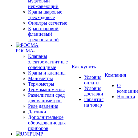
муфтовый
нержавеющий
Краны шаровые
трехходовые
Фильтры сетчатые
Кран шаровой
фланцевый
трехсоставной
РОСМА
Клапаны
электромагнитные
Как купить
соленоидные
Краны и клапаны
Компания
Условия
Манометры
оплаты
Термометры
О
Условия
Термоманометры
компании
доставки
Разделители сред
Новости
Гарантия
для манометров
на товар
Реле давления
Датчики
Дополнительное
оборудование для
приборов