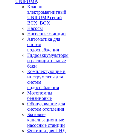
UNIPUMP
Клапан
электромагнитный
UNIPUMP серий
BCX, BOX
Насосы
Насосные станции
Автоматика для
систем
водоснабжения
Гидроаккумуляторы
и расширительные
баки
Комплектующие и
инструменты для
систем
водоснабжения
Мотопомпы
бензиновые
Оборудование для
систем отопления
Бытовые
канализационные
насосные станции
Фитинги для ПНД