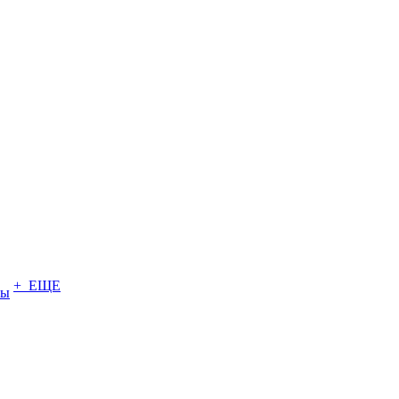
+ ЕЩЕ
ты