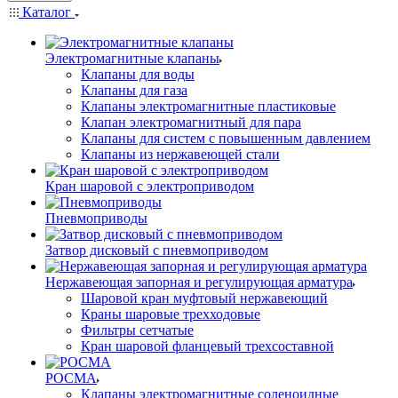
Каталог
Электромагнитные клапаны
Клапаны для воды
Клапаны для газа
Клапаны электромагнитные пластиковые
Клапан электромагнитный для пара
Клапаны для систем с повышенным давлением
Клапаны из нержавеющей стали
Кран шаровой с электроприводом
Пневмоприводы
Затвор дисковый с пневмоприводом
Нержавеющая запорная и регулирующая арматура
Шаровой кран муфтовый нержавеющий
Краны шаровые трехходовые
Фильтры сетчатые
Кран шаровой фланцевый трехсоставной
РОСМА
Клапаны электромагнитные соленоидные