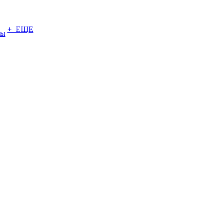
+ ЕЩЕ
ты