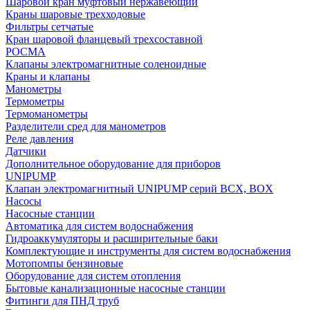
Шаровой кран муфтовый нержавеющий
Краны шаровые трехходовые
Фильтры сетчатые
Кран шаровой фланцевый трехсоставной
РОСМА
Клапаны электромагнитные соленоидные
Краны и клапаны
Манометры
Термометры
Термоманометры
Разделители сред для манометров
Реле давления
Датчики
Дополнительное оборудование для приборов
UNIPUMP
Клапан электромагнитный UNIPUMP серий BCX, BOX
Насосы
Насосные станции
Автоматика для систем водоснабжения
Гидроаккумуляторы и расширительные баки
Комплектующие и инструменты для систем водоснабжения
Мотопомпы бензиновые
Оборудование для систем отопления
Бытовые канализационные насосные станции
Фитинги для ПНД труб