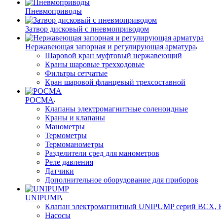
Пневмоприводы
Затвор дисковый с пневмоприводом
Нержавеющая запорная и регулирующая арматура
Шаровой кран муфтовый нержавеющий
Краны шаровые трехходовые
Фильтры сетчатые
Кран шаровой фланцевый трехсоставной
РОСМА
Клапаны электромагнитные соленоидные
Краны и клапаны
Манометры
Термометры
Термоманометры
Разделители сред для манометров
Реле давления
Датчики
Дополнительное оборудование для приборов
UNIPUMP
Клапан электромагнитный UNIPUMP серий BCX,
Насосы