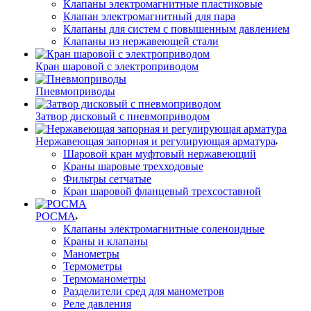
Клапаны электромагнитные пластиковые
Клапан электромагнитный для пара
Клапаны для систем с повышенным давлением
Клапаны из нержавеющей стали
Кран шаровой с электроприводом
Пневмоприводы
Затвор дисковый с пневмоприводом
Нержавеющая запорная и регулирующая арматура
Шаровой кран муфтовый нержавеющий
Краны шаровые трехходовые
Фильтры сетчатые
Кран шаровой фланцевый трехсоставной
РОСМА
Клапаны электромагнитные соленоидные
Краны и клапаны
Манометры
Термометры
Термоманометры
Разделители сред для манометров
Реле давления