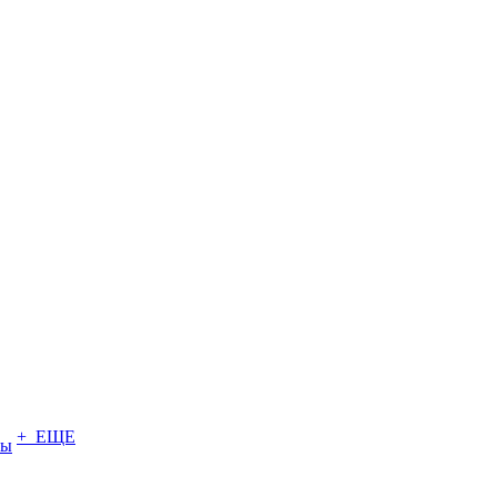
+ ЕЩЕ
ты