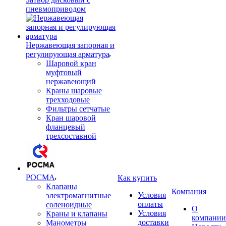
пневмоприводом
Нержавеющая запорная и
регулирующая арматура
Шаровой кран
муфтовый
нержавеющий
Краны шаровые
трехходовые
Фильтры сетчатые
Кран шаровой
фланцевый
трехсоставной
РОСМА
Как купить
Клапаны
Компания
Условия
электромагнитные
оплаты
соленоидные
О
Условия
Краны и клапаны
компании
доставки
Манометры