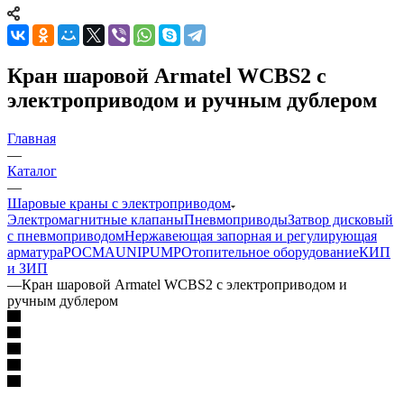
Кран шаровой Armatel WCBS2 с
электроприводом и ручным дублером
Главная
—
Каталог
—
Шаровые краны с электроприводом
Электромагнитные клапаны
Пневмоприводы
Затвор дисковый
с пневмоприводом
Нержавеющая запорная и регулирующая
арматура
РОСМА
UNIPUMP
Отопительное оборудование
КИП
и ЗИП
—
Кран шаровой Armatel WCBS2 с электроприводом и
ручным дублером