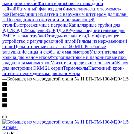
накидной гайкой
Фитинги резьбовые с накидной
гайкой
Латунный фла­нец для би­ме­тал­ли­чес­ких тер­мо­мет­
ров
Переходники из ла­ту­ни с на­руж­ным шту­це­ром для шлан­
га
Переходники из ла­ту­ни или нер­жа­вею­щей
стали
Быстрозажимные патроны
Капиллярные трубки для
РД-2Р, РД-2Р модель 35, РДД-2Р
Рукава сое­ди­ни­тель­ные для
РМ
Петлевые трубки
Отводы-охладители
Демпфи­рую­щее
устрой­ство с ре­гу­ли­ро­воч­ной иглой
Гильзы из нер­жа­вею­щей
стали
Цельноточеные гильзы на 60 МПа
Резьбовые
заглушки
Фланцы и скобы для манометров
Уплотнительные
коль­ца для ма­но­мет­ров
Фторопласто­вые и паро­ни­то­вые про­
кладки для ма­но­мет­ров
Указатели пре­дель­ных зна­че­ний
Ключ
для на­строй­ки ЭКМ 21 серии
Термочехлы
Настен­ный крон­
штейн с пере­ход­ни­ком для ма­но­мет­ра
—
Бобышек из уг­ле­ро­дис­той стали № 11 БП-ТМ-100-М20×1,5
510
₽