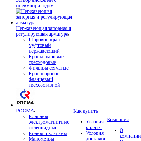
пневмоприводом
Нержавеющая запорная и
регулирующая арматура
Шаровой кран
муфтовый
нержавеющий
Краны шаровые
трехходовые
Фильтры сетчатые
Кран шаровой
фланцевый
трехсоставной
РОСМА
Как купить
Клапаны
Компания
Условия
электромагнитные
оплаты
соленоидные
О
Условия
Краны и клапаны
компании
доставки
Манометры