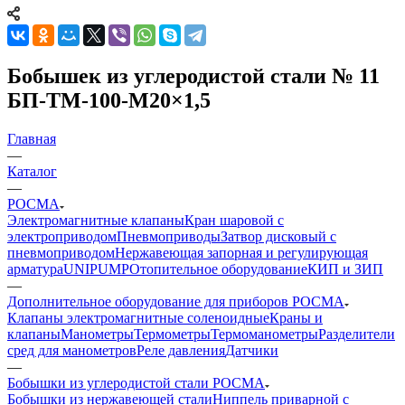
Бобышек из уг­ле­ро­дис­той стали № 11
БП-ТМ-100-М20×1,5
Главная
—
Каталог
—
РОСМА
Электромагнитные клапаны
Кран шаровой с
электроприводом
Пневмоприводы
Затвор дисковый с
пневмоприводом
Нержавеющая запорная и регулирующая
арматура
UNIPUMP
Отопительное оборудование
КИП и ЗИП
—
Дополнительное оборудование для приборов РОСМА
Клапаны электромагнитные соленоидные
Краны и
клапаны
Манометры
Термометры
Термоманометры
Разделители
сред для манометров
Реле давления
Датчики
—
Бобышки из уг­ле­ро­дис­той стали РОСМА
Бобышки из нер­жа­вею­щей стали
Ниппель при­вар­ной с