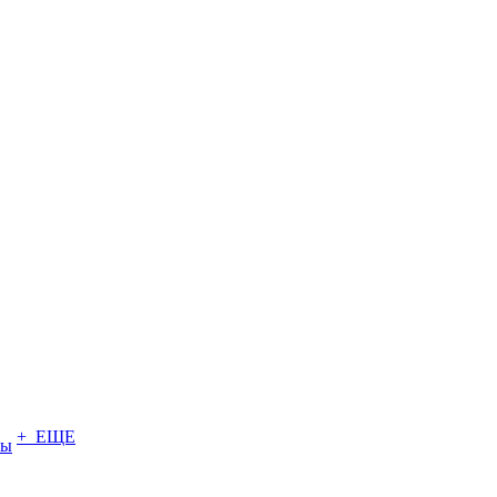
+ ЕЩЕ
ты