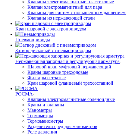
Клапаны электромагнитные пластиковые
Клапан электромагнитный для пара
Клапаны для систем с повышенным давлением
Клапаны из нержавеющей стали
Кран шаровой с электроприводом
Пневмоприводы
Затвор дисковый с пневмоприводом
Нержавеющая запорная и регулирующая арматура
Шаровой кран муфтовый нержавеющий
Краны шаровые трехходовые
Фильтры сетчатые
Кран шаровой фланцевый трехсоставной
РОСМА
Клапаны электромагнитные соленоидные
Краны и клапаны
Манометры
Термометры
Термоманометры
Разделители сред для манометров
Реле давления