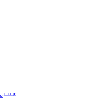
+ ЕЩЕ
ты