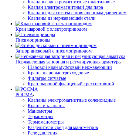
Клапаны электромагнитные пластиковые
Клапан электромагнитный для пара
Клапаны для систем с повышенным давлением
Клапаны из нержавеющей стали
Кран шаровой с электроприводом
Пневмоприводы
Затвор дисковый с пневмоприводом
Нержавеющая запорная и регулирующая арматура
Шаровой кран муфтовый нержавеющий
Краны шаровые трехходовые
Фильтры сетчатые
Кран шаровой фланцевый трехсоставной
РОСМА
Клапаны электромагнитные соленоидные
Краны и клапаны
Манометры
Термометры
Термоманометры
Разделители сред для манометров
Реле давления