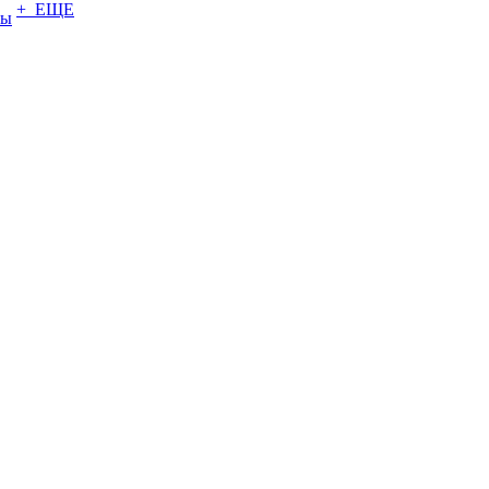
+ ЕЩЕ
ты