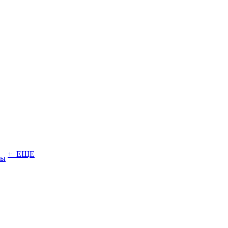
+ ЕЩЕ
ты