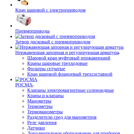
Кран шаровой с электроприводом
Пневмоприводы
Затвор дисковый с пневмоприводом
Нержавеющая запорная и регулирующая арматура
Шаровой кран муфтовый нержавеющий
Краны шаровые трехходовые
Фильтры сетчатые
Кран шаровой фланцевый трехсоставной
РОСМА
Клапаны электромагнитные соленоидные
Краны и клапаны
Манометры
Термометры
Термоманометры
Разделители сред для манометров
Реле давления
Датчики
Дополнительное оборудование для приборов