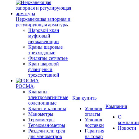
Нержавеющая запорная и
регулирующая арматура
Шаровой кран
муфтовый
нержавеющий
Краны шаровые
трехходовые
Фильтры сетчатые
Кран шаровой
фланцевый
трехсоставной
РОСМА
Клапаны
электромагнитные
Как купить
соленоидные
Компания
Краны и клапаны
Условия
Манометры
оплаты
О
Термометры
Условия
компании
Термоманометры
доставки
Новости
Разделители сред
Гарантия
для манометров
на товар