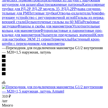
ли­чес­ких тер­мо­мет­ров
Переходники из ла­ту­ни с на­руж­ным
шту­це­ром для шлан­га
Быстрозажимные патроны
Капиллярные
трубки для РД-2Р, РД-2Р модель 35, РДД-2Р
Рукава сое­ди­ни­
тель­ные для РМ
Петлевые трубки
Отводы-охладители
Демпфи­
рую­щее устрой­ство с ре­гу­ли­ро­воч­ной иглой
Гильзы из нер­жа­
вею­щей стали
Цельноточеные гильзы на 60 МПа
Резьбовые
заглушки
Фланцы и скобы для манометров
Уплотнительные
коль­ца для ма­но­мет­ров
Фторопласто­вые и паро­ни­то­вые про­
кладки для ма­но­мет­ров
Указатели пре­дель­ных зна­че­ний
Ключ
для на­строй­ки ЭКМ 21 серии
Термочехлы
Настен­ный крон­
штейн с пере­ход­ни­ком для ма­но­мет­ра
—
Переходник для подключения манометра G1/2 внутренняя
— М20×1,5 наружная, латунь
310
₽
/шт
Много