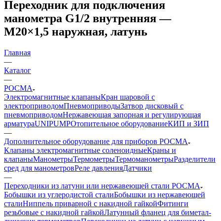
Переходник для подключения
манометра G1/2 внутренняя —
М20×1,5 наружная, латунь
Главная
—
Каталог
—
РОСМА
Электромагнитные клапаны
Кран шаровой с
электроприводом
Пневмоприводы
Затвор дисковый с
пневмоприводом
Нержавеющая запорная и регулирующая
арматура
UNIPUMP
Отопительное оборудование
КИП и ЗИП
—
Дополнительное оборудование для приборов РОСМА
Клапаны электромагнитные соленоидные
Краны и
клапаны
Манометры
Термометры
Термоманометры
Разделители
сред для манометров
Реле давления
Датчики
—
Переходники из ла­ту­ни или нер­жа­вею­щей стали РОСМА
Бобышки из уг­ле­ро­дис­той стали
Бобышки из нер­жа­вею­щей
стали
Ниппель при­вар­ной с накидной гайкой
Фитинги
резьбовые с накидной гайкой
Латунный фла­нец для би­ме­тал­