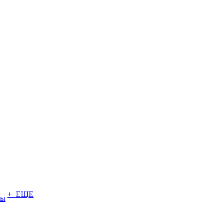
+ ЕЩЕ
ты