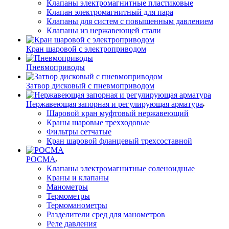
Клапаны электромагнитные пластиковые
Клапан электромагнитный для пара
Клапаны для систем с повышенным давлением
Клапаны из нержавеющей стали
Кран шаровой с электроприводом
Пневмоприводы
Затвор дисковый с пневмоприводом
Нержавеющая запорная и регулирующая арматура
Шаровой кран муфтовый нержавеющий
Краны шаровые трехходовые
Фильтры сетчатые
Кран шаровой фланцевый трехсоставной
РОСМА
Клапаны электромагнитные соленоидные
Краны и клапаны
Манометры
Термометры
Термоманометры
Разделители сред для манометров
Реле давления