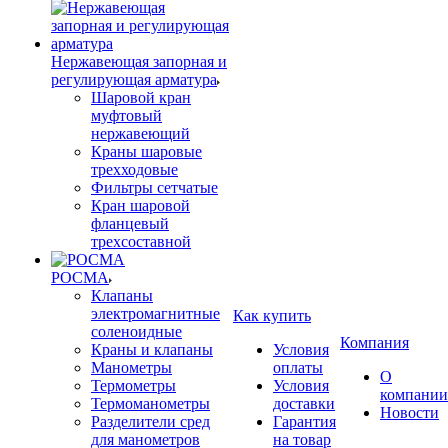
Нержавеющая запорная и
регулирующая арматура
Шаровой кран
муфтовый
нержавеющий
Краны шаровые
трехходовые
Фильтры сетчатые
Кран шаровой
фланцевый
трехсоставной
РОСМА
Клапаны
электромагнитные
Как купить
соленоидные
Компания
Краны и клапаны
Условия
Манометры
оплаты
О
Термометры
Условия
компании
Термоманометры
доставки
Новости
Разделители сред
Гарантия
для манометров
на товар