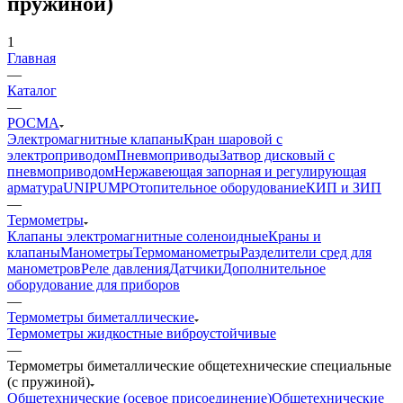
пружиной)
1
Главная
—
Каталог
—
РОСМА
Электромагнитные клапаны
Кран шаровой с
электроприводом
Пневмоприводы
Затвор дисковый с
пневмоприводом
Нержавеющая запорная и регулирующая
арматура
UNIPUMP
Отопительное оборудование
КИП и ЗИП
—
Термометры
Клапаны электромагнитные соленоидные
Краны и
клапаны
Манометры
Термоманометры
Разделители сред для
манометров
Реле давления
Датчики
Дополнительное
оборудование для приборов
—
Термометры биметаллические
Термометры жидкостные виброустойчивые
—
Термометры биметаллические общетехнические специальные
(с пружиной)
Общетехнические (осевое присоеди­нение)
Общетехнические