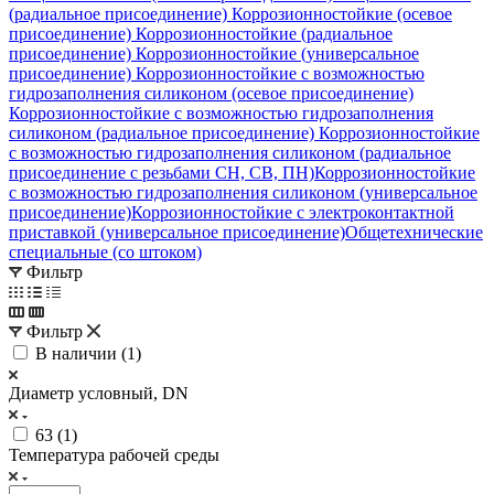
(радиальное присо­единение)
Коррозионностой­кие (осевое
присо­единение)
Коррозионностой­кие (радиальное
присоединение)
Коррозионностой­кие (универсальное
присоединение)
Коррозионностой­кие с возможно­стью
гидрозапол­нения силиконом (осевое присоеди­нение)
Коррозионностой­кие с возможно­стью гидрозапол­нения
силиконом (радиальное присоеди­нение)
Коррозионностой­кие
с возможно­стью гидрозапол­нения силиконом (радиальное
присоеди­нение с резьбами CH, CB, ПН)
Коррозионностой­кие
с возможно­стью гидрозапол­нения силиконом (универ­саль­ное
присоеди­нение)
Коррозионностой­кие с электрокон­тактной
пристав­кой (универсальное присоединение)
Общетехнические
специальные (со штоком)
Фильтр
Фильтр
В наличии (
1
)
Диаметр условный, DN
63 (
1
)
Температура рабочей среды