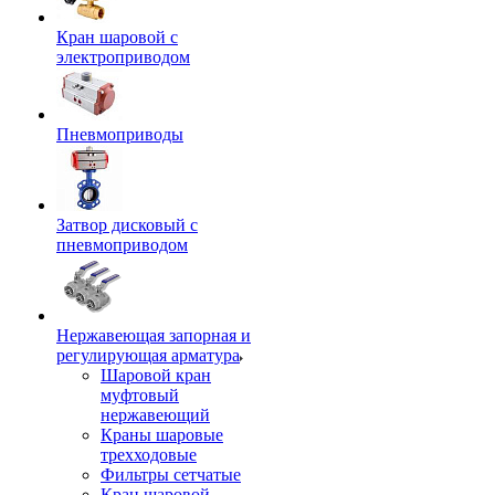
Кран шаровой с
электроприводом
Пневмоприводы
Затвор дисковый с
пневмоприводом
Нержавеющая запорная и
регулирующая арматура
Шаровой кран
муфтовый
нержавеющий
Краны шаровые
трехходовые
Фильтры сетчатые
Кран шаровой