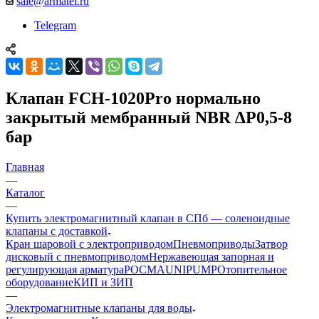
sale@armatel.ru
Telegram
Клапан FCH-1020Pro нормально
закрытый мембранный NBR ∆P0,5-8
бар
Главная
—
Каталог
—
Купить электромагнитный клапан в СПб — соленоидные
клапаны с доставкой
Кран шаровой с электроприводом
Пневмоприводы
Затвор
дисковый с пневмоприводом
Нержавеющая запорная и
регулирующая арматура
РОСМА
UNIPUMP
Отопительное
оборудование
КИП и ЗИП
—
Электромагнитные клапаны для воды