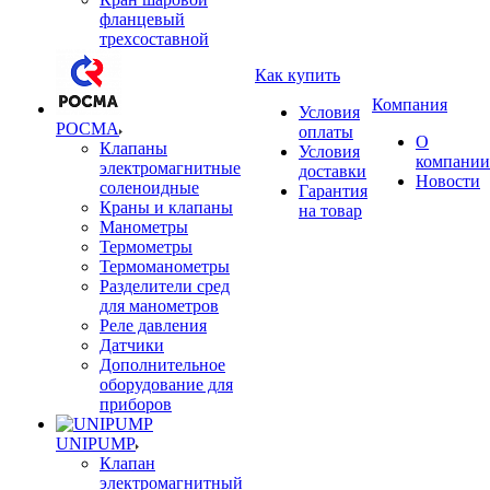
фланцевый
трехсоставной
Как купить
Компания
Условия
РОСМА
оплаты
О
Клапаны
Условия
компании
электромагнитные
доставки
Новости
соленоидные
Гарантия
Краны и клапаны
на товар
Манометры
Термометры
Термоманометры
Разделители сред
для манометров
Реле давления
Датчики
Дополнительное
оборудование для
приборов
UNIPUMP
Клапан
электромагнитный