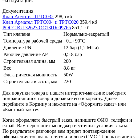
эксплуатации.
Документация
Клап Армател ТРТС032
298,5 кб
Клап Армател ТРТС004 и ТРТС020
359,4 кб
РОСС RU.32623.ОС13ПБ.09765
851,1 кб
Тип клапана
Нормально-закрытый
Температура рабочей среды
−0...+90°С
Давление PN
12 бар (1,2 МПа)
Рабочее давление ∆P
0,5-8 бар
Строительная длина, мм
200
Вес
8,8 кг
Электрическая мощность
50W
Строительная высота, мм
220
Для покупки товара в нашем интернет-магазине выберите
понравившийся товар и добавьте его в корзину. Далее
перейдите в Корзину и нажмите на «Оформить заказ» или
«Быстрый заказ».
Когда оформляете быстрый заказ, напишите ФИО, телефон и
e-mail. Вам перезвонит менеджер и уточнит условия заказа.
По результатам разговора вам придет подтверждение
оформления товара на почту или через СМС. Теперь останется