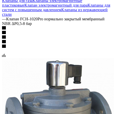
Клапаны для газа
Клапаны электромагнитные
пластиковые
Клапан электромагнитный для пара
Клапаны для
систем с повышенным давлением
Клапаны из нержавеющей
стали
—
Клапан FCH-1020Pro нормально закрытый мембранный
NBR ∆P0,5-8 бар