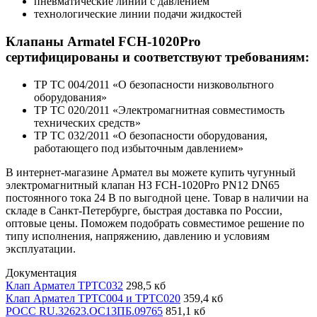
пневматические линии с давлением
технологические линии подачи жидкостей
Клапаны Armatel FCH-1020Pro
сертифицированы и соответствуют требованиям:
ТР ТС 004/2011 «О безопасности низковольтного
оборудования»
ТР ТС 020/2011 «Электромагнитная совместимость
технических средств»
ТР ТС 032/2011 «О безопасности оборудования,
работающего под избыточным давлением»
В интернет-магазине Армател вы можете купить чугунный
электромагнитный клапан НЗ FCH-1020Pro PN12 DN65
постоянного тока 24 В по выгодной цене. Товар в наличии на
складе в Санкт-Петербурге, быстрая доставка по России,
оптовые цены. Поможем подобрать совместимое решение по
типу исполнения, напряжению, давлению и условиям
эксплуатации.
Документация
Клап Армател ТРТС032
298,5 кб
Клап Армател ТРТС004 и ТРТС020
359,4 кб
РОСС RU.32623.ОС13ПБ.09765
851,1 кб