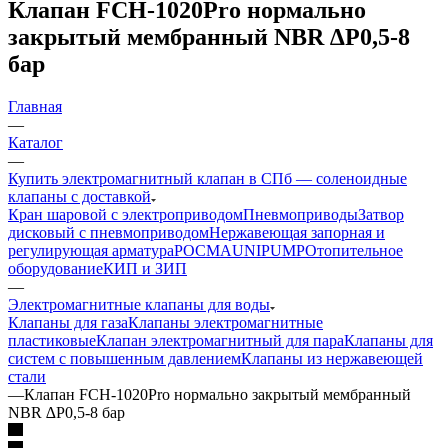
Клапан FCH-1020Pro нормально
закрытый мембранный NBR ∆P0,5-8
бар
Главная
—
Каталог
—
Купить электромагнитный клапан в СПб — соленоидные
клапаны с доставкой
Кран шаровой с электроприводом
Пневмоприводы
Затвор
дисковый с пневмоприводом
Нержавеющая запорная и
регулирующая арматура
РОСМА
UNIPUMP
Отопительное
оборудование
КИП и ЗИП
—
Электромагнитные клапаны для воды
Клапаны для газа
Клапаны электромагнитные
пластиковые
Клапан электромагнитный для пара
Клапаны для
систем с повышенным давлением
Клапаны из нержавеющей
стали
—
Клапан FCH-1020Pro нормально закрытый мембранный
NBR ∆P0,5-8 бар