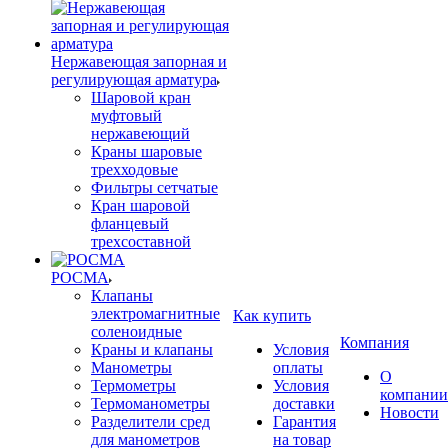
Нержавеющая запорная и
регулирующая арматура
Шаровой кран
муфтовый
нержавеющий
Краны шаровые
трехходовые
Фильтры сетчатые
Кран шаровой
фланцевый
трехсоставной
РОСМА
Клапаны
электромагнитные
Как купить
соленоидные
Компания
Краны и клапаны
Условия
Манометры
оплаты
О
Термометры
Условия
компании
Термоманометры
доставки
Новости
Разделители сред
Гарантия
для манометров
на товар