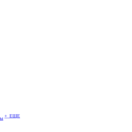
+ ЕЩЕ
ты