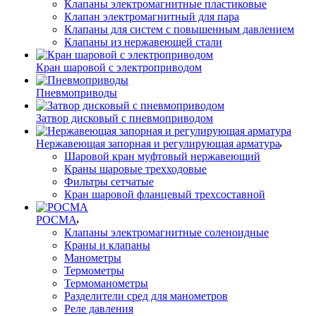
Клапаны электромагнитные пластиковые
Клапан электромагнитный для пара
Клапаны для систем с повышенным давлением
Клапаны из нержавеющей стали
Кран шаровой с электроприводом
Пневмоприводы
Затвор дисковый с пневмоприводом
Нержавеющая запорная и регулирующая арматура
Шаровой кран муфтовый нержавеющий
Краны шаровые трехходовые
Фильтры сетчатые
Кран шаровой фланцевый трехсоставной
РОСМА
Клапаны электромагнитные соленоидные
Краны и клапаны
Манометры
Термометры
Термоманометры
Разделители сред для манометров
Реле давления