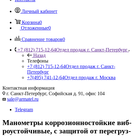
Личный кабинет
Корзина
0
Отложенные
0
Сравнение товаров
0
+7 (812) 715-12-64
Отдел продаж г. Санкт-Петербург
Назад
Телефоны
+7 (812) 715-12-64
Отдел продаж г. Санкт-
Петербург
+7(495) 741-12-64
Отдел продаж г. Москва
Контактная информация
г. Санкт-Петербург, Софийская д. 91, офис 104
sale@armatel.ru
Telegram
Манометры кор­ро­зи­он­но­стой­кие виб­
ро­ус­той­чи­вые, с за­щи­той от пе­ре­груз­