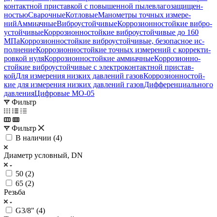
контакт­ной при­став­кой с по­вы­шен­ной пыле­вла­го­за­щи­щен­
ностью
Сварочные
Котловые
Манометры точ­ных изме­ре­
ний
Аммиачные
Виб­ро­ус­той­чи­вые
Кор­ро­зи­он­но­стой­кие виб­ро­
ус­той­чи­вые
Кор­ро­зи­он­но­стой­кие виб­ро­ус­той­чи­вые до 160
МПа
Кор­ро­зи­он­но­стой­кие виб­ро­ус­той­чи­вые, бе­зо­пас­ное ис­
пол­не­ние
Кор­ро­зи­он­но­стой­кие точ­ных изме­ре­ний с кор­рек­ти­
ров­кой нуля
Кор­ро­зи­он­но­стой­кие ам­ми­ач­ные
Кор­ро­зи­он­но­
стой­кие виб­ро­ус­той­чи­вые с элек­тро­кон­такт­ной при­став­
кой
Для изме­ре­ния низ­ких дав­ле­ний га­зов
Кор­ро­зи­он­но­стой­
кие для изме­ре­ния низ­ких дав­ле­ний га­зов
Диф­фе­рен­ци­аль­но­го
дав­ле­ния
Циф­ро­вые МО-05
Фильтр
Фильтр
В наличии (
4
)
Диаметр условный, DN
50 (
2
)
65 (
2
)
Резьба
G3/8" (
4
)