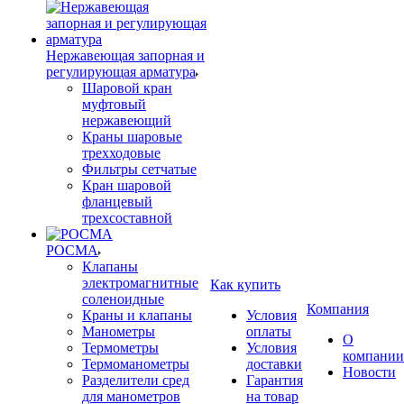
Нержавеющая запорная и
регулирующая арматура
Шаровой кран
муфтовый
нержавеющий
Краны шаровые
трехходовые
Фильтры сетчатые
Кран шаровой
фланцевый
трехсоставной
РОСМА
Клапаны
электромагнитные
Как купить
соленоидные
Компания
Краны и клапаны
Условия
Манометры
оплаты
О
Термометры
Условия
компании
Термоманометры
доставки
Новости
Разделители сред
Гарантия
для манометров
на товар