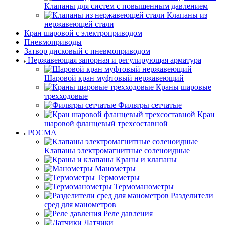
Клапаны для систем с повышенным давлением
Клапаны из
нержавеющей стали
Кран шаровой с электроприводом
Пневмоприводы
Затвор дисковый с пневмоприводом
Нержавеющая запорная и регулирующая арматура
Шаровой кран муфтовый нержавеющий
Краны шаровые
трехходовые
Фильтры сетчатые
Кран
шаровой фланцевый трехсоставной
РОСМА
Клапаны электромагнитные соленоидные
Краны и клапаны
Манометры
Термометры
Термоманометры
Разделители
сред для манометров
Реле давления
Датчики