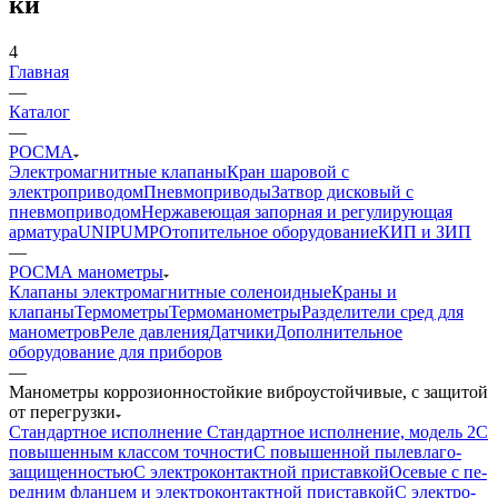
ки
4
Главная
—
Каталог
—
РОСМА
Электромагнитные клапаны
Кран шаровой с
электроприводом
Пневмоприводы
Затвор дисковый с
пневмоприводом
Нержавеющая запорная и регулирующая
арматура
UNIPUMP
Отопительное оборудование
КИП и ЗИП
—
РОСМА манометры
Клапаны электромагнитные соленоидные
Краны и
клапаны
Термометры
Термоманометры
Разделители сред для
манометров
Реле давления
Датчики
Дополнительное
оборудование для приборов
—
Манометры кор­ро­зи­он­но­стой­кие виб­ро­ус­той­чи­вые, с за­щи­той
от пе­ре­груз­ки
Стандартное исполнение
Стандартное исполнение, модель 2
С
по­вы­шен­ным клас­сом точности
С по­вы­шен­ной пы­ле­вла­го­
защи­щен­ностью
С элек­тро­кон­такт­ной при­став­кой
Осе­вые с пе­
ред­ним флан­цем и элек­тро­кон­такт­ной приставкой
С элек­тро­