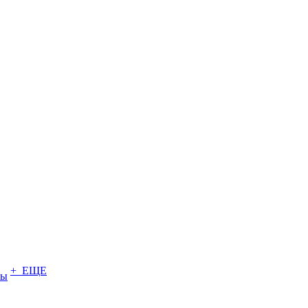
+ ЕЩЕ
ты