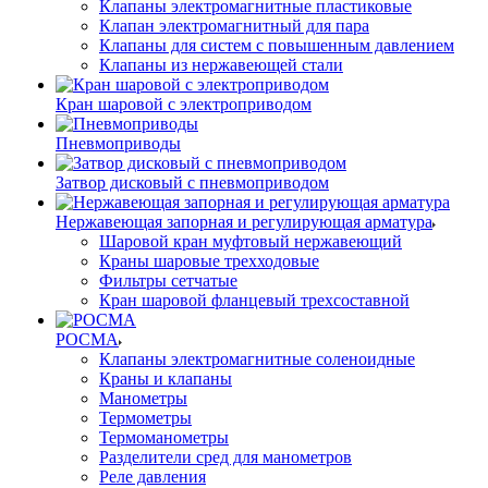
Клапаны электромагнитные пластиковые
Клапан электромагнитный для пара
Клапаны для систем с повышенным давлением
Клапаны из нержавеющей стали
Кран шаровой с электроприводом
Пневмоприводы
Затвор дисковый с пневмоприводом
Нержавеющая запорная и регулирующая арматура
Шаровой кран муфтовый нержавеющий
Краны шаровые трехходовые
Фильтры сетчатые
Кран шаровой фланцевый трехсоставной
РОСМА
Клапаны электромагнитные соленоидные
Краны и клапаны
Манометры
Термометры
Термоманометры
Разделители сред для манометров
Реле давления