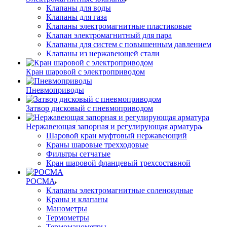
Клапаны для воды
Клапаны для газа
Клапаны электромагнитные пластиковые
Клапан электромагнитный для пара
Клапаны для систем с повышенным давлением
Клапаны из нержавеющей стали
Кран шаровой с электроприводом
Пневмоприводы
Затвор дисковый с пневмоприводом
Нержавеющая запорная и регулирующая арматура
Шаровой кран муфтовый нержавеющий
Краны шаровые трехходовые
Фильтры сетчатые
Кран шаровой фланцевый трехсоставной
РОСМА
Клапаны электромагнитные соленоидные
Краны и клапаны
Манометры
Термометры
Термоманометры