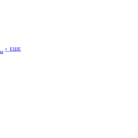
+ ЕЩЕ
ты