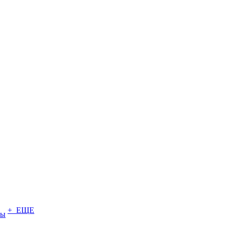
+ ЕЩЕ
ты