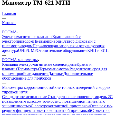
Манометр ТМ-621 МТИ
Главная
—
Каталог
—
РОСМА
Электромагнитные клапаны
Кран шаровой с
электроприводом
Пневмоприводы
Затвор дисковый с
пневмоприводом
Нержавеющая запорная и регулирующая
арматура
UNIPUMP
Отопительное оборудование
КИП и ЗИП
—
РОСМА манометры
Клапаны электромагнитные соленоидные
Краны и
клапаны
Термометры
Термоманометры
Разделители сред для
манометров
Реле давления
Датчики
Дополнительное
оборудование для приборов
—
Манометры кор­ро­зи­он­но­стой­кие точ­ных изме­ре­ний с кор­рек­
ти­ров­кой нуля
Стандартное исполнение
Стандартное исполнение, модель 2
С
по­вы­шен­ным клас­сом точности
С по­вы­шен­ной пы­ле­вла­го­
защи­щен­ностью
С элек­тро­кон­такт­ной при­став­кой
Осе­вые с пе­
ред­ним флан­цем и элек­тро­кон­такт­ной приставкой
С элек­тро­