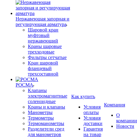
Нержавеющая запорная и
регулирующая арматура
Шаровой кран
муфтовый
нержавеющий
Краны шаровые
трехходовые
Фильтры сетчатые
Кран шаровой
фланцевый
трехсоставной
РОСМА
Клапаны
электромагнитные
Как купить
соленоидные
Компания
Краны и клапаны
Условия
Манометры
оплаты
О
Термометры
Условия
компании
Термоманометры
доставки
Новости
Разделители сред
Гарантия
для манометров
на товар