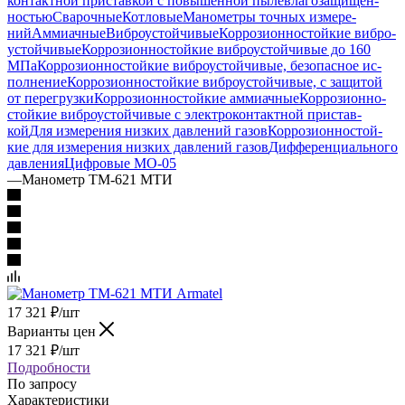
контакт­ной при­став­кой с по­вы­шен­ной пыле­вла­го­за­щи­щен­
ностью
Сварочные
Котловые
Манометры точ­ных изме­ре­
ний
Аммиачные
Виб­ро­ус­той­чи­вые
Кор­ро­зи­он­но­стой­кие виб­ро­
ус­той­чи­вые
Кор­ро­зи­он­но­стой­кие виб­ро­ус­той­чи­вые до 160
МПа
Кор­ро­зи­он­но­стой­кие виб­ро­ус­той­чи­вые, бе­зо­пас­ное ис­
пол­не­ние
Кор­ро­зи­он­но­стой­кие виб­ро­ус­той­чи­вые, с за­щи­той
от пе­ре­груз­ки
Кор­ро­зи­он­но­стой­кие ам­ми­ач­ные
Кор­ро­зи­он­но­
стой­кие виб­ро­ус­той­чи­вые с элек­тро­кон­такт­ной при­став­
кой
Для изме­ре­ния низ­ких дав­ле­ний га­зов
Кор­ро­зи­он­но­стой­
кие для изме­ре­ния низ­ких дав­ле­ний га­зов
Диф­фе­рен­ци­аль­но­го
дав­ле­ния
Циф­ро­вые МО-05
—
Манометр ТМ-621 МТИ
17 321
₽
/шт
Варианты цен
17 321
₽
/шт
Подробности
По запросу
Характеристики