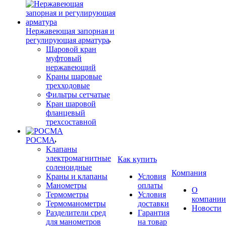
Нержавеющая запорная и
регулирующая арматура
Шаровой кран
муфтовый
нержавеющий
Краны шаровые
трехходовые
Фильтры сетчатые
Кран шаровой
фланцевый
трехсоставной
РОСМА
Клапаны
электромагнитные
Как купить
соленоидные
Компания
Краны и клапаны
Условия
Манометры
оплаты
О
Термометры
Условия
компании
Термоманометры
доставки
Новости
Разделители сред
Гарантия
для манометров
на товар