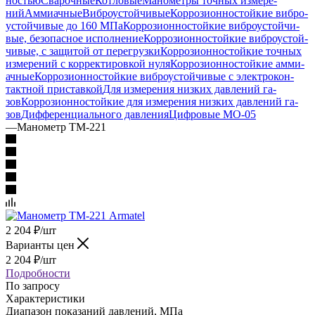
ностью
Сварочные
Котловые
Манометры точ­ных изме­ре­
ний
Аммиачные
Виб­ро­ус­той­чи­вые
Кор­ро­зи­он­но­стой­кие виб­ро­
ус­той­чи­вые до 160 МПа
Кор­ро­зи­он­но­стой­кие виб­ро­ус­той­чи­
вые, бе­зо­пас­ное ис­пол­не­ние
Кор­ро­зи­он­но­стой­кие виб­ро­ус­той­
чи­вые, с за­щи­той от пе­ре­груз­ки
Кор­ро­зи­он­но­стой­кие точ­ных
изме­ре­ний с кор­рек­ти­ров­кой нуля
Кор­ро­зи­он­но­стой­кие ам­ми­
ач­ные
Кор­ро­зи­он­но­стой­кие виб­ро­ус­той­чи­вые с элек­тро­кон­
такт­ной при­став­кой
Для изме­ре­ния низ­ких дав­ле­ний га­
зов
Кор­ро­зи­он­но­стой­кие для изме­ре­ния низ­ких дав­ле­ний га­
зов
Диф­фе­рен­ци­аль­но­го дав­ле­ния
Циф­ро­вые МО-05
—
Манометр ТМ-221
2 204
₽
/шт
Варианты цен
2 204
₽
/шт
Подробности
По запросу
Характеристики
Диапазон показаний давлений, МПа