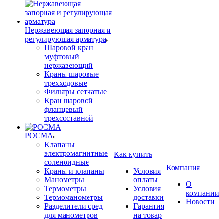
Нержавеющая запорная и
регулирующая арматура
Шаровой кран
муфтовый
нержавеющий
Краны шаровые
трехходовые
Фильтры сетчатые
Кран шаровой
фланцевый
трехсоставной
РОСМА
Клапаны
электромагнитные
Как купить
соленоидные
Компания
Краны и клапаны
Условия
Манометры
оплаты
О
Термометры
Условия
компании
Термоманометры
доставки
Новости
Разделители сред
Гарантия
для манометров
на товар