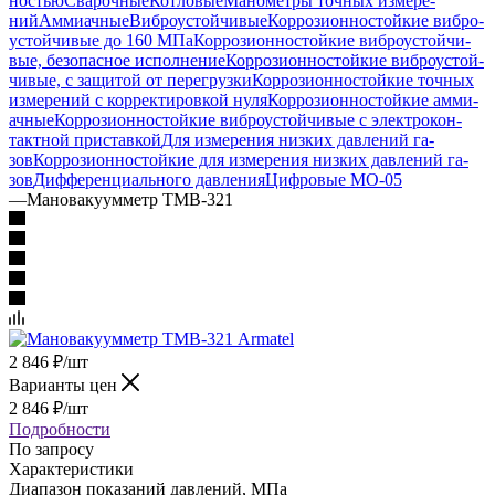
ностью
Сварочные
Котловые
Манометры точ­ных изме­ре­
ний
Аммиачные
Виб­ро­ус­той­чи­вые
Кор­ро­зи­он­но­стой­кие виб­ро­
ус­той­чи­вые до 160 МПа
Кор­ро­зи­он­но­стой­кие виб­ро­ус­той­чи­
вые, бе­зо­пас­ное ис­пол­не­ние
Кор­ро­зи­он­но­стой­кие виб­ро­ус­той­
чи­вые, с за­щи­той от пе­ре­груз­ки
Кор­ро­зи­он­но­стой­кие точ­ных
изме­ре­ний с кор­рек­ти­ров­кой нуля
Кор­ро­зи­он­но­стой­кие ам­ми­
ач­ные
Кор­ро­зи­он­но­стой­кие виб­ро­ус­той­чи­вые с элек­тро­кон­
такт­ной при­став­кой
Для изме­ре­ния низ­ких дав­ле­ний га­
зов
Кор­ро­зи­он­но­стой­кие для изме­ре­ния низ­ких дав­ле­ний га­
зов
Диф­фе­рен­ци­аль­но­го дав­ле­ния
Циф­ро­вые МО-05
—
Мановакуумметр ТМВ-321
2 846
₽
/шт
Варианты цен
2 846
₽
/шт
Подробности
По запросу
Характеристики
Диапазон показаний давлений, МПа