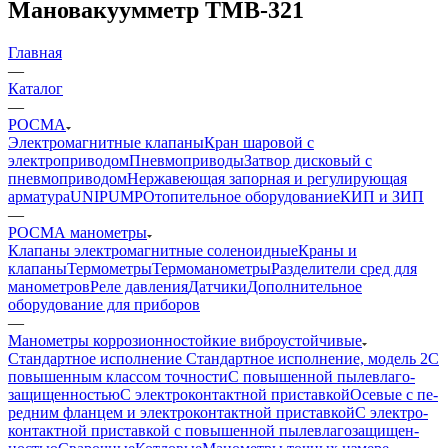
Мановакуумметр ТМВ-321
Главная
—
Каталог
—
РОСМА
Электромагнитные клапаны
Кран шаровой с
электроприводом
Пневмоприводы
Затвор дисковый с
пневмоприводом
Нержавеющая запорная и регулирующая
арматура
UNIPUMP
Отопительное оборудование
КИП и ЗИП
—
РОСМА манометры
Клапаны электромагнитные соленоидные
Краны и
клапаны
Термометры
Термоманометры
Разделители сред для
манометров
Реле давления
Датчики
Дополнительное
оборудование для приборов
—
Манометры кор­ро­зи­он­но­стой­кие виб­ро­ус­той­чи­вые
Стандартное исполнение
Стандартное исполнение, модель 2
С
по­вы­шен­ным клас­сом точности
С по­вы­шен­ной пы­ле­вла­го­
защи­щен­ностью
С элек­тро­кон­такт­ной при­став­кой
Осе­вые с пе­
ред­ним флан­цем и элек­тро­кон­такт­ной приставкой
С элек­тро­
контакт­ной при­став­кой с по­вы­шен­ной пыле­вла­го­за­щи­щен­