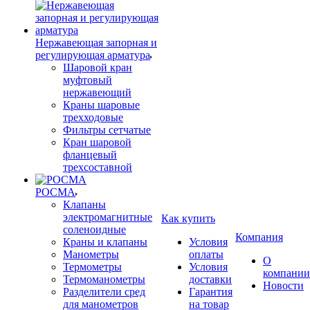
Нержавеющая запорная и
регулирующая арматура
Шаровой кран
муфтовый
нержавеющий
Краны шаровые
трехходовые
Фильтры сетчатые
Кран шаровой
фланцевый
трехсоставной
РОСМА
Клапаны
электромагнитные
Как купить
соленоидные
Компания
Краны и клапаны
Условия
Манометры
оплаты
О
Термометры
Условия
компании
Термоманометры
доставки
Новости
Разделители сред
Гарантия
для манометров
на товар