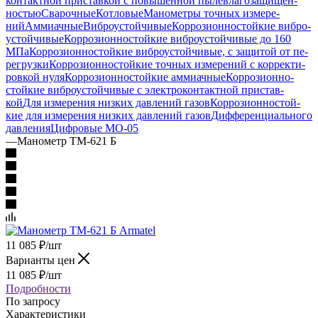
контакт­ной при­став­кой с по­вы­шен­ной пыле­вла­го­за­щи­щен­
ностью
Сварочные
Котловые
Манометры точ­ных изме­ре­
ний
Аммиачные
Виб­ро­ус­той­чи­вые
Кор­ро­зи­он­но­стой­кие виб­ро­
ус­той­чи­вые
Кор­ро­зи­он­но­стой­кие виб­ро­ус­той­чи­вые до 160
МПа
Кор­ро­зи­он­но­стой­кие виб­ро­ус­той­чи­вые, с за­щи­той от пе­
ре­груз­ки
Кор­ро­зи­он­но­стой­кие точ­ных изме­ре­ний с кор­рек­ти­
ров­кой нуля
Кор­ро­зи­он­но­стой­кие ам­ми­ач­ные
Кор­ро­зи­он­но­
стой­кие виб­ро­ус­той­чи­вые с элек­тро­кон­такт­ной при­став­
кой
Для изме­ре­ния низ­ких дав­ле­ний га­зов
Кор­ро­зи­он­но­стой­
кие для изме­ре­ния низ­ких дав­ле­ний га­зов
Диф­фе­рен­ци­аль­но­го
дав­ле­ния
Циф­ро­вые МО-05
—
Манометр ТМ-621 Б
11 085
₽
/шт
Варианты цен
11 085
₽
/шт
Подробности
По запросу
Характеристики