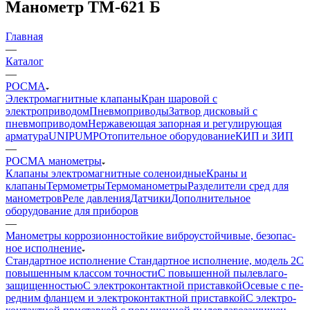
Манометр ТМ-621 Б
Главная
—
Каталог
—
РОСМА
Электромагнитные клапаны
Кран шаровой с
электроприводом
Пневмоприводы
Затвор дисковый с
пневмоприводом
Нержавеющая запорная и регулирующая
арматура
UNIPUMP
Отопительное оборудование
КИП и ЗИП
—
РОСМА манометры
Клапаны электромагнитные соленоидные
Краны и
клапаны
Термометры
Термоманометры
Разделители сред для
манометров
Реле давления
Датчики
Дополнительное
оборудование для приборов
—
Манометры кор­ро­зи­он­но­стой­кие виб­ро­ус­той­чи­вые, бе­зо­пас­
ное ис­пол­не­ние
Стандартное исполнение
Стандартное исполнение, модель 2
С
по­вы­шен­ным клас­сом точности
С по­вы­шен­ной пы­ле­вла­го­
защи­щен­ностью
С элек­тро­кон­такт­ной при­став­кой
Осе­вые с пе­
ред­ним флан­цем и элек­тро­кон­такт­ной приставкой
С элек­тро­