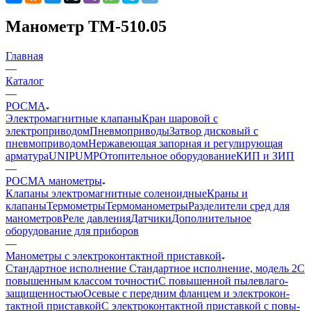
Манометр ТМ-510.05
Главная
—
Каталог
—
РОСМА
Электромагнитные клапаны
Кран шаровой с
электроприводом
Пневмоприводы
Затвор дисковый с
пневмоприводом
Нержавеющая запорная и регулирующая
арматура
UNIPUMP
Отопительное оборудование
КИП и ЗИП
—
РОСМА манометры
Клапаны электромагнитные соленоидные
Краны и
клапаны
Термометры
Термоманометры
Разделители сред для
манометров
Реле давления
Датчики
Дополнительное
оборудование для приборов
—
Манометры с элек­тро­кон­такт­ной при­став­кой
Стандартное исполнение
Стандартное исполнение, модель 2
С
по­вы­шен­ным клас­сом точности
С по­вы­шен­ной пы­ле­вла­го­
защи­щен­ностью
Осе­вые с пе­ред­ним флан­цем и элек­тро­кон­
такт­ной приставкой
С элек­тро­контакт­ной при­став­кой с по­вы­