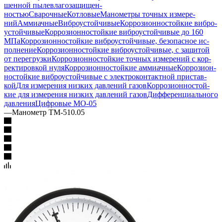
шен­ной пыле­вла­го­за­щи­щен­
ностью
Сварочные
Котловые
Манометры точ­ных изме­ре­
ний
Аммиачные
Виб­ро­ус­той­чи­вые
Кор­ро­зи­он­но­стой­кие виб­ро­
ус­той­чи­вые
Кор­ро­зи­он­но­стой­кие виб­ро­ус­той­чи­вые до 160
МПа
Кор­ро­зи­он­но­стой­кие виб­ро­ус­той­чи­вые, бе­зо­пас­ное ис­
пол­не­ние
Кор­ро­зи­он­но­стой­кие виб­ро­ус­той­чи­вые, с за­щи­той
от пе­ре­груз­ки
Кор­ро­зи­он­но­стой­кие точ­ных изме­ре­ний с кор­
рек­ти­ров­кой нуля
Кор­ро­зи­он­но­стой­кие ам­ми­ач­ные
Кор­ро­зи­он­
но­стой­кие виб­ро­ус­той­чи­вые с элек­тро­кон­такт­ной при­став­
кой
Для изме­ре­ния низ­ких дав­ле­ний га­зов
Кор­ро­зи­он­но­стой­
кие для изме­ре­ния низ­ких дав­ле­ний га­зов
Диф­фе­рен­ци­аль­но­го
дав­ле­ния
Циф­ро­вые МО-05
—
Манометр ТМ-510.05