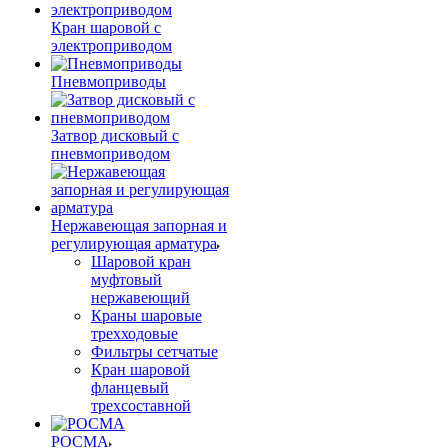
Кран шаровой с
электроприводом
Пневмоприводы
Затвор дисковый с
пневмоприводом
Нержавеющая запорная и
регулирующая арматура
Шаровой кран
муфтовый
нержавеющий
Краны шаровые
трехходовые
Фильтры сетчатые
Кран шаровой
фланцевый
трехсоставной
РОСМА