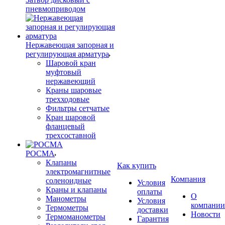
пневмоприводом
Нержавеющая запорная и
регулирующая арматура
Шаровой кран
муфтовый
нержавеющий
Краны шаровые
трехходовые
Фильтры сетчатые
Кран шаровой
фланцевый
трехсоставной
РОСМА
Клапаны
Как купить
электромагнитные
Компания
соленоидные
Условия
Краны и клапаны
оплаты
О
Манометры
Условия
компании
Термометры
доставки
Новости
Термоманометры
Гарантия