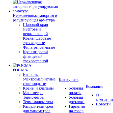
Нержавеющая запорная и
регулирующая арматура
Шаровой кран
муфтовый
нержавеющий
Краны шаровые
трехходовые
Фильтры сетчатые
Кран шаровой
фланцевый
трехсоставной
РОСМА
Клапаны
электромагнитные
Как купить
соленоидные
Компания
Краны и клапаны
Условия
Манометры
оплаты
О
Термометры
Условия
компании
Термоманометры
доставки
Новости
Разделители сред
Гарантия
для манометров
на товар