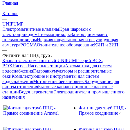
Главная
—
Каталог
—
UNIPUMP
Электромагнитные клапаны
Кран шаровой с
электроприводом
Пневмоприводы
Затвор дисковый с
пневмоприводом
Нержавеющая запорная и регулирующая
арматура
РОСМА
Отопительное оборудование
КИП и ЗИП
—
Фитинги для ПНД труб
Клапан электромагнитный UNIPUMP серий BCX,
BOX
Насосы
Насосные станции
Автоматика для систем
водоснабжения
Гидроаккумуляторы и расширительные
баки
Комплектующие и инструменты для систем
водоснабжения
Мотопомпы бензиновые
Оборудование для
систем отопления
Бытовые канализационные насосные
станции
Водонагреватели
Электродвигатели промышленного
назначения
Фитинг для труб ПНД -
Прямое соединение
4
Фитинг для труб ПНД -