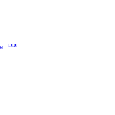
+ ЕЩЕ
ты