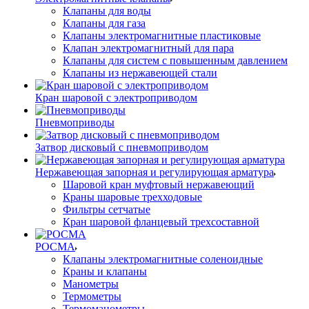
Клапаны для воды
Клапаны для газа
Клапаны электромагнитные пластиковые
Клапан электромагнитный для пара
Клапаны для систем с повышенным давлением
Клапаны из нержавеющей стали
Кран шаровой с электроприводом
Пневмоприводы
Затвор дисковый с пневмоприводом
Нержавеющая запорная и регулирующая арматура
Шаровой кран муфтовый нержавеющий
Краны шаровые трехходовые
Фильтры сетчатые
Кран шаровой фланцевый трехсоставной
РОСМА
Клапаны электромагнитные соленоидные
Краны и клапаны
Манометры
Термометры
Термоманометры