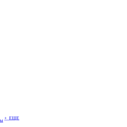
+ ЕЩЕ
ты