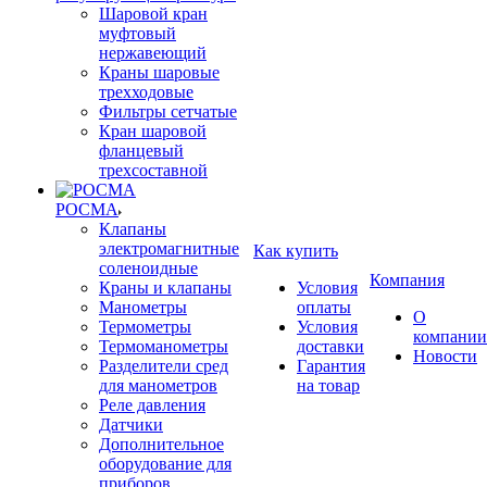
Шаровой кран
муфтовый
нержавеющий
Краны шаровые
трехходовые
Фильтры сетчатые
Кран шаровой
фланцевый
трехсоставной
РОСМА
Клапаны
электромагнитные
Как купить
соленоидные
Компания
Краны и клапаны
Условия
Манометры
оплаты
О
Термометры
Условия
компании
Термоманометры
доставки
Новости
Разделители сред
Гарантия
для манометров
на товар
Реле давления
Датчики
Дополнительное
оборудование для
приборов