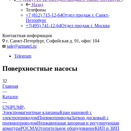
Назад
Телефоны
+7 (812) 715-12-64
Отдел продаж г. Санкт-
Петербург
+7(495) 741-12-64
Отдел продаж г. Москва
Контактная информация
г. Санкт-Петербург, Софийская д. 91, офис 104
sale@armatel.ru
Telegram
Поверхностные насосы
32
Главная
—
Каталог
—
UNIPUMP
Электромагнитные клапаны
Кран шаровой с
электроприводом
Пневмоприводы
Затвор дисковый с
пневмоприводом
Нержавеющая запорная и регулирующая
арматура
РОСМА
Отопительное оборудование
КИП и ЗИП