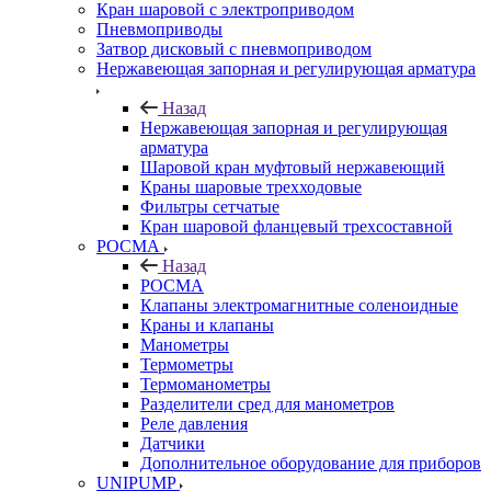
Кран шаровой с электроприводом
Пневмоприводы
Затвор дисковый с пневмоприводом
Нержавеющая запорная и регулирующая арматура
Назад
Нержавеющая запорная и регулирующая
арматура
Шаровой кран муфтовый нержавеющий
Краны шаровые трехходовые
Фильтры сетчатые
Кран шаровой фланцевый трехсоставной
РОСМА
Назад
РОСМА
Клапаны электромагнитные соленоидные
Краны и клапаны
Манометры
Термометры
Термоманометры
Разделители сред для манометров
Реле давления
Датчики
Дополнительное оборудование для приборов
UNIPUMP