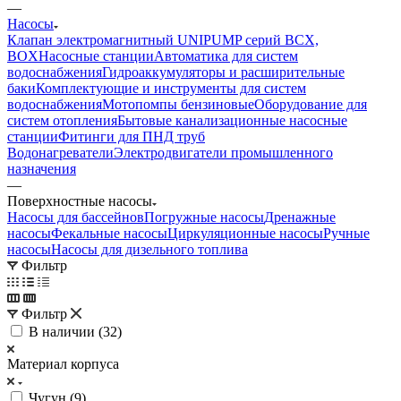
—
Насосы
Клапан электромагнитный UNIPUMP серий BCX,
BOX
Насосные станции
Автоматика для систем
водоснабжения
Гидроаккумуляторы и расширительные
баки
Комплектующие и инструменты для систем
водоснабжения
Мотопомпы бензиновые
Оборудование для
систем отопления
Бытовые канализационные насосные
станции
Фитинги для ПНД труб
Водонагреватели
Электродвигатели промышленного
назначения
—
Поверхностные насосы
Насосы для бассейнов
Погружные насосы
Дренажные
насосы
Фекальные насосы
Циркуляционные насосы
Ручные
насосы
Насосы для дизельного топлива
Фильтр
Фильтр
В наличии (
32
)
Материал корпуса
Чугун (
9
)