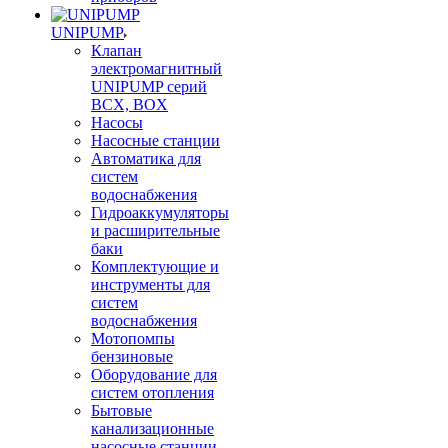
UNIPUMP
Клапан
электромагнитный
UNIPUMP серий
BCX, BOX
Насосы
Насосные станции
Автоматика для
систем
водоснабжения
Гидроаккумуляторы
и расширительные
баки
Комплектующие и
инструменты для
систем
водоснабжения
Мотопомпы
бензиновые
Оборудование для
систем отопления
Бытовые
канализационные
насосные станции