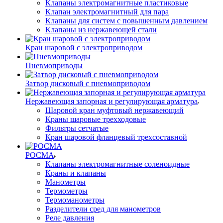
Клапаны электромагнитные пластиковые
Клапан электромагнитный для пара
Клапаны для систем с повышенным давлением
Клапаны из нержавеющей стали
Кран шаровой с электроприводом
Пневмоприводы
Затвор дисковый с пневмоприводом
Нержавеющая запорная и регулирующая арматура
Шаровой кран муфтовый нержавеющий
Краны шаровые трехходовые
Фильтры сетчатые
Кран шаровой фланцевый трехсоставной
РОСМА
Клапаны электромагнитные соленоидные
Краны и клапаны
Манометры
Термометры
Термоманометры
Разделители сред для манометров
Реле давления