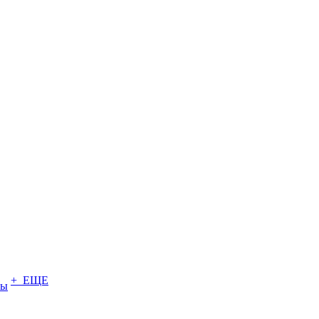
+ ЕЩЕ
ты