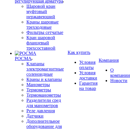
регулирующая арматура
Шаровой кран
муфтовый
нержавеющий
Краны шаровые
трехходовые
Фильтры сетчатые
Кран шаровой
фланцевый
трехсоставной
Как купить
РОСМА
Компания
Условия
Клапаны
оплаты
электромагнитные
О
Условия
соленоидные
компании
доставки
Краны и клапаны
Новости
Гарантия
Манометры
на товар
Термометры
Термоманометры
Разделители сред
для манометров
Реле давления
Датчики
Дополнительное
оборудование для