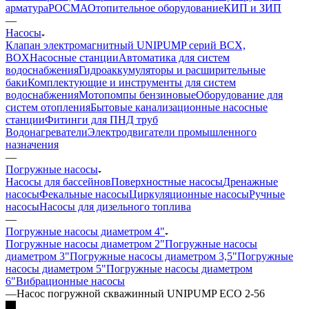
арматура
РОСМА
Отопительное оборудование
КИП и ЗИП
—
Насосы
Клапан электромагнитный UNIPUMP серий BCX,
BOX
Насосные станции
Автоматика для систем
водоснабжения
Гидроаккумуляторы и расширительные
баки
Комплектующие и инструменты для систем
водоснабжения
Мотопомпы бензиновые
Оборудование для
систем отопления
Бытовые канализационные насосные
станции
Фитинги для ПНД труб
Водонагреватели
Электродвигатели промышленного
назначения
—
Погружные насосы
Насосы для бассейнов
Поверхностные насосы
Дренажные
насосы
Фекальные насосы
Циркуляционные насосы
Ручные
насосы
Насосы для дизельного топлива
—
Погружные насосы диаметром 4"
Погружные насосы диаметром 2"
Погружные насосы
диаметром 3"
Погружные насосы диаметром 3,5"
Погружные
насосы диаметром 5"
Погружные насосы диаметром
6"
Вибрационные насосы
—
Насос погружной скважинный UNIPUMP ECO 2-56