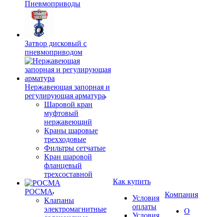
Пневмоприводы
Затвор дисковый с
пневмоприводом
Нержавеющая запорная и
регулирующая арматура
Шаровой кран
муфтовый
нержавеющий
Краны шаровые
трехходовые
Фильтры сетчатые
Кран шаровой
фланцевый
трехсоставной
Как купить
РОСМА
Компания
Условия
Клапаны
оплаты
электромагнитные
О
Условия