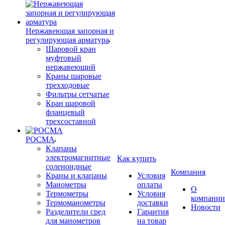
Нержавеющая запорная и
регулирующая арматура
Шаровой кран
муфтовый
нержавеющий
Краны шаровые
трехходовые
Фильтры сетчатые
Кран шаровой
фланцевый
трехсоставной
РОСМА
Клапаны
электромагнитные
Как купить
соленоидные
Компания
Краны и клапаны
Условия
Манометры
оплаты
О
Термометры
Условия
компании
Термоманометры
доставки
Новости
Разделители сред
Гарантия
для манометров
на товар