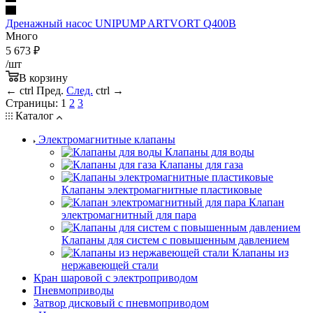
Дренажный насос UNIPUMP ARTVORT Q400B
Много
5 673
₽
/шт
В корзину
←
ctrl
Пред.
След.
ctrl
→
Страницы:
1
2
3
Каталог
Электромагнитные клапаны
Клапаны для воды
Клапаны для газа
Клапаны электромагнитные пластиковые
Клапан
электромагнитный для пара
Клапаны для систем с повышенным давлением
Клапаны из
нержавеющей стали
Кран шаровой с электроприводом
Пневмоприводы
Затвор дисковый с пневмоприводом