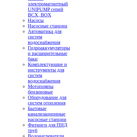
электромагнитный
UNIPUMP серий
BCX, BOX
Насосы
Насосные станции
Автоматика для
систем
водоснабжения
Гидроаккумуляторы
и расширительные
баки
Комплектующие и
инструменты для
систем
водоснабжения
Мотопомпы
бензиновые
Оборудование для
систем отопления
Бытовые
канализационные
насосные станции
Фитинги для ПНД
труб
Водонагреватели