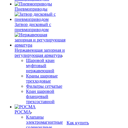
Пневмоприводы
Затвор дисковый с
пневмоприводом
Нержавеющая запорная и
регулирующая арматура
Шаровой кран
муфтовый
нержавеющий
Краны шаровые
трехходовые
Фильтры сетчатые
Кран шаровой
фланцевый
трехсоставной
РОСМА
Клапаны
электромагнитные
Как купить
соленоидные