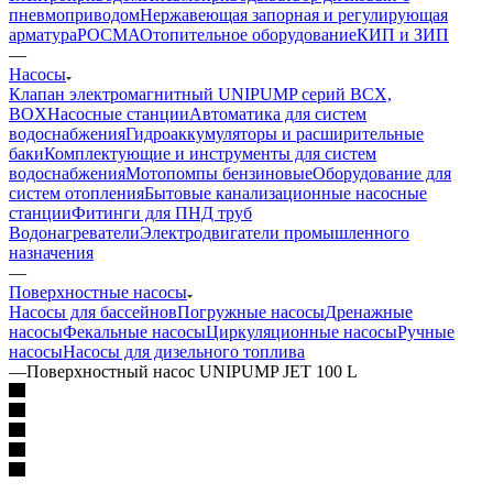
пневмоприводом
Нержавеющая запорная и регулирующая
арматура
РОСМА
Отопительное оборудование
КИП и ЗИП
—
Насосы
Клапан электромагнитный UNIPUMP серий BCX,
BOX
Насосные станции
Автоматика для систем
водоснабжения
Гидроаккумуляторы и расширительные
баки
Комплектующие и инструменты для систем
водоснабжения
Мотопомпы бензиновые
Оборудование для
систем отопления
Бытовые канализационные насосные
станции
Фитинги для ПНД труб
Водонагреватели
Электродвигатели промышленного
назначения
—
Поверхностные насосы
Насосы для бассейнов
Погружные насосы
Дренажные
насосы
Фекальные насосы
Циркуляционные насосы
Ручные
насосы
Насосы для дизельного топлива
—
Поверхностный насос UNIPUMP JET 100 L