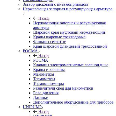
Затвор дисковый с пневмоприводом
Нержавеющая запорная и регулирующая арматура
Назад
Нержавеющая запорная и регулирующая
арматура
Шаровой кран муфтовый нержавеющий
Краны шаровые трехходовые
Фильтры сетчатые
Кран шаровой фланцевый трехсоставной
РОСМА
Назад
РОСМА
Клапаны электромагнитные соленоидные
Краны и клапаны
Манометры
Термометры
Термоманометры
Разделители сред для манометров
Реле давления
Датчики
Дополнительное оборудование для приборов
UNIPUMP
Назад